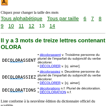
Cliquez pour changer la taille des mots
Tous alphabétique
Tous par taille
6
7
8
9
10
11
12
13
14
Il y a 3 mots de treize lettres contenant
OLORA
•
décolorassent
v. Troisième personne du
pluriel de l’imparfait du subjonctif du verbe
DEC
OLORA
SSENT
décolorer.
•
DÉCOLORER
v. [cj. aimer].
•
décolorassiez
v. Deuxième personne du
pluriel de l’imparfait du subjonctif du verbe
DEC
OLORA
SSIEZ
décolorer.
•
DÉCOLORER
v. [cj. aimer].
•
décolorations
n.f. Pluriel de décoloration.
DEC
OLORA
TIONS
•
DÉCOLORATION
n.f.
Liste conforme à la neuvième édition du dictionnaire officiel du
scrabble.