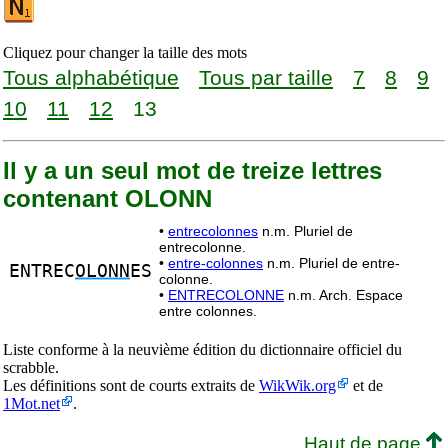
Cliquez pour changer la taille des mots
Tous alphabétique
Tous par taille
7
8
9
10
11
12
13
Il y a un seul mot de treize lettres
contenant OLONN
•
entrecolonnes
n.m. Pluriel de
entrecolonne.
•
entre-colonnes
n.m. Pluriel de entre-
ENTREC
OLONN
ES
colonne.
•
ENTRECOLONNE
n.m. Arch. Espace
entre colonnes.
Liste conforme à la neuvième édition du dictionnaire officiel du
scrabble.
Les définitions sont de courts extraits de
WikWik.org
et de
1Mot.net
.
Haut de page