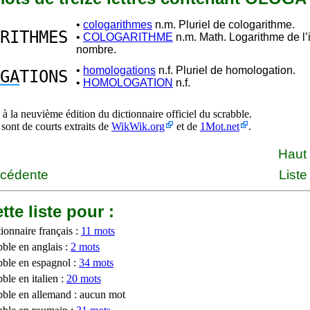
•
cologarithmes
n.m. Pluriel de cologarithme.
RITHMES
•
COLOGARITHME
n.m. Math. Logarithme de l’
nombre.
•
homologations
n.f. Pluriel de homologation.
GA
TIONS
•
HOMOLOGATION
n.f.
à la neuvième édition du dictionnaire officiel du scrabble.
 sont de courts extraits de
WikWik.org
et de
1Mot.net
.
Haut
écédente
Liste
tte liste pour :
ionnaire français :
11 mots
bble en anglais :
2 mots
bble en espagnol :
34 mots
ble en italien :
20 mots
bble en allemand : aucun mot