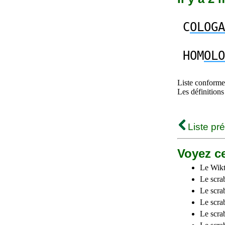
C
OLOGA
HOM
OLO
Liste conforme 
Les définitions
Liste pr
Voyez ce
Le Wikt
Le scra
Le scra
Le scrab
Le scra