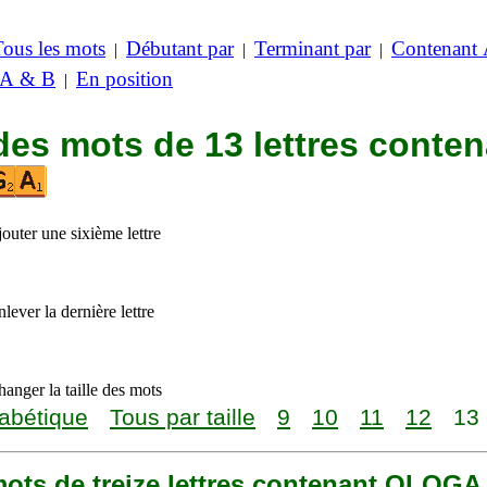
Tous les mots
Débutant par
Terminant par
Contenant
|
|
|
 A & B
En position
|
des mots de 13 lettres conte
outer une sixième lettre
lever la dernière lettre
anger la taille des mots
abétique
Tous par taille
9
10
11
12
13
 mots de treize lettres contenant OLOGA