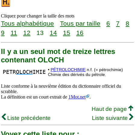
Cliquez pour changer la taille des mots
Tous alphabétique
Tous par taille
6
7
8
9
11
12
13
14
15
16
Il y a un seul mot de treize lettres
contenant OLOCH
•
PÉTROLOCHIMIE
n.f. (= pétrochimie)
PETR
OLOCH
IMIE
Chimie des dérivés du pétrole.
Liste conforme à la neuvième édition du dictionnaire officiel du
scrabble.
La définition est un court extrait de
1Mot.net
.
Haut de page
Liste précédente
Liste suivante
Voyez cette liste pour :