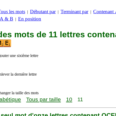
Tous les mots
Débutant par
Terminant par
Contenant
|
|
|
 A & B
En position
|
des mots de 11 lettres conten
outer une sixième lettre
lever la dernière lettre
anger la taille des mots
abétique
Tous par taille
10
11
n seul mot d'onze lettres contenant OC