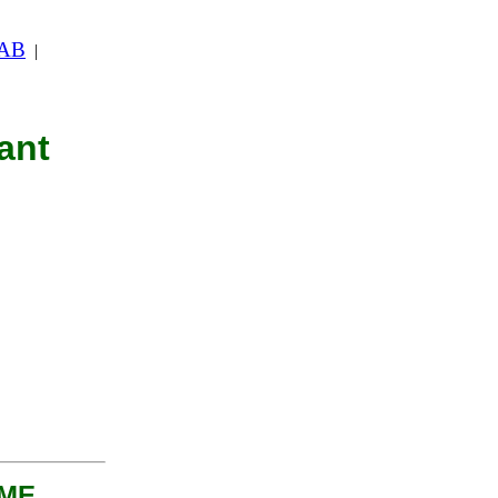
 AB
|
ant
EME