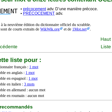
•
précocement
adv. D’une manière précoce.
EME
NT
•
PRÉCOCEMENT
adv.
à la neuvième édition du dictionnaire officiel du scrabble.
 sont de courts extraits de
WikWik.org
et de
1Mot.net
.
Haut
écédente
Liste
tte liste pour :
ionnaire français :
1 mot
bble en anglais :
1 mot
bble en espagnol :
1 mot
ble en italien :
3 mots
bble en allemand : aucun mot
bble en roumain : aucun mot
b recommandés