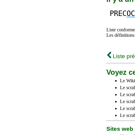
PREC
OC
Liste conforme 
Les définitions
Liste pr
Voyez ce
Le Wikt
Le scra
Le scra
Le scrab
Le scra
Le scra
Sites we