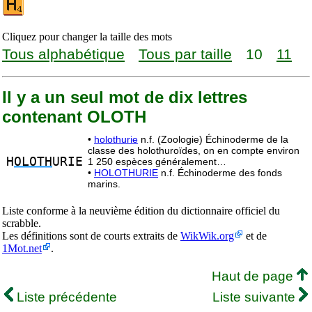
Cliquez pour changer la taille des mots
Tous alphabétique
Tous par taille
10
11
Il y a un seul mot de dix lettres
contenant OLOTH
•
holothurie
n.f. (Zoologie) Échinoderme de la
classe des holothuroïdes, on en compte environ
H
OLOTH
URIE
1 250 espèces généralement…
•
HOLOTHURIE
n.f. Échinoderme des fonds
marins.
Liste conforme à la neuvième édition du dictionnaire officiel du
scrabble.
Les définitions sont de courts extraits de
WikWik.org
et de
1Mot.net
.
Haut de page
Liste précédente
Liste suivante