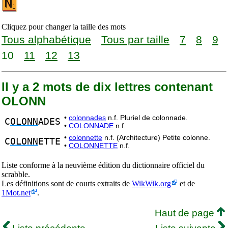
Cliquez pour changer la taille des mots
Tous alphabétique
Tous par taille
7
8
9
10
11
12
13
Il y a 2 mots de dix lettres contenant
OLONN
•
colonnades
n.f. Pluriel de colonnade.
C
OLONN
ADES
•
COLONNADE
n.f.
•
colonnette
n.f. (Architecture) Petite colonne.
C
OLONN
ETTE
•
COLONNETTE
n.f.
Liste conforme à la neuvième édition du dictionnaire officiel du
scrabble.
Les définitions sont de courts extraits de
WikWik.org
et de
1Mot.net
.
Haut de page