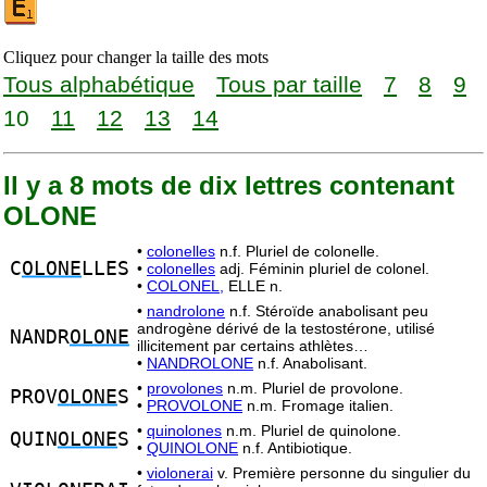
Cliquez pour changer la taille des mots
Tous alphabétique
Tous par taille
7
8
9
10
11
12
13
14
Il y a 8 mots de dix lettres contenant
OLONE
•
colonelles
n.f. Pluriel de colonelle.
C
OLONE
LLES
•
colonelles
adj. Féminin pluriel de colonel.
•
COLONEL,
ELLE n.
•
nandrolone
n.f. Stéroïde anabolisant peu
androgène dérivé de la testostérone, utilisé
NANDR
OLONE
illicitement par certains athlètes…
•
NANDROLONE
n.f. Anabolisant.
•
provolones
n.m. Pluriel de provolone.
PROV
OLONE
S
•
PROVOLONE
n.m. Fromage italien.
•
quinolones
n.m. Pluriel de quinolone.
QUIN
OLONE
S
•
QUINOLONE
n.f. Antibiotique.
•
violonerai
v. Première personne du singulier du