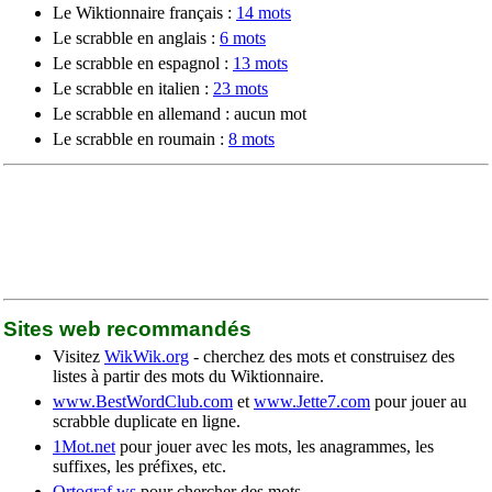
Le Wiktionnaire français :
14 mots
Le scrabble en anglais :
6 mots
Le scrabble en espagnol :
13 mots
Le scrabble en italien :
23 mots
Le scrabble en allemand : aucun mot
Le scrabble en roumain :
8 mots
Sites web recommandés
Visitez
WikWik.org
- cherchez des mots et construisez des
listes à partir des mots du Wiktionnaire.
www.BestWordClub.com
et
www.Jette7.com
pour jouer au
scrabble duplicate en ligne.
1Mot.net
pour jouer avec les mots, les anagrammes, les
suffixes, les préfixes, etc.
Ortograf.ws
pour chercher des mots.