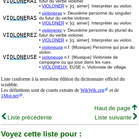
VI
OLONE
RAI
futur du verbe violoner.
•
VIOLONER
v. [cj. aimer]. Interpréter au violon.
•
violoneras
v. Deuxième personne du singulier
VI
OLONE
RAS
du futur du verbe violoner.
•
VIOLONER
v. [cj. aimer]. Interpréter au violon.
•
violonerez
v. Deuxième personne du pluriel du
VI
OLONE
REZ
futur du verbe violoner.
•
VIOLONER
v. [cj. aimer]. Interpréter au violon.
•
violoneuse
n.f. (Musique) Personne qui joue du
violon.
VI
OLONE
USE
•
violoneuse
n.f. (Musique) Violoniste de
campagne ou qui joue dans les rues.
•
VIOLONEUX,
EUSE n. Violoniste de village.
Liste conforme à la neuvième édition du dictionnaire officiel du
scrabble.
Les définitions sont de courts extraits de
WikWik.org
et de
1Mot.net
.
Haut de page
Liste précédente
Liste suivante
Voyez cette liste pour :