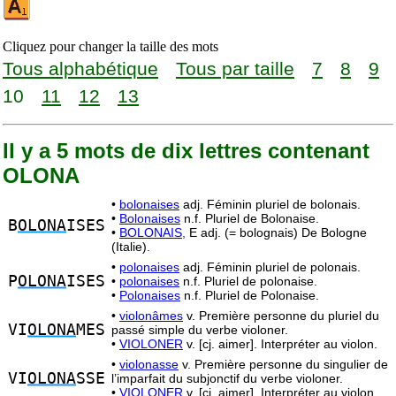
Cliquez pour changer la taille des mots
Tous alphabétique
Tous par taille
7
8
9
10
11
12
13
Il y a 5 mots de dix lettres contenant
OLONA
•
bolonaises
adj. Féminin pluriel de bolonais.
•
Bolonaises
n.f. Pluriel de Bolonaise.
B
OLONA
ISES
•
BOLONAIS,
E adj. (= bolognais) De Bologne
(Italie).
•
polonaises
adj. Féminin pluriel de polonais.
P
OLONA
ISES
•
polonaises
n.f. Pluriel de polonaise.
•
Polonaises
n.f. Pluriel de Polonaise.
•
violonâmes
v. Première personne du pluriel du
VI
OLONA
MES
passé simple du verbe violoner.
•
VIOLONER
v. [cj. aimer]. Interpréter au violon.
•
violonasse
v. Première personne du singulier de
VI
OLONA
SSE
l’imparfait du subjonctif du verbe violoner.
•
VIOLONER
v. [cj. aimer]. Interpréter au violon.