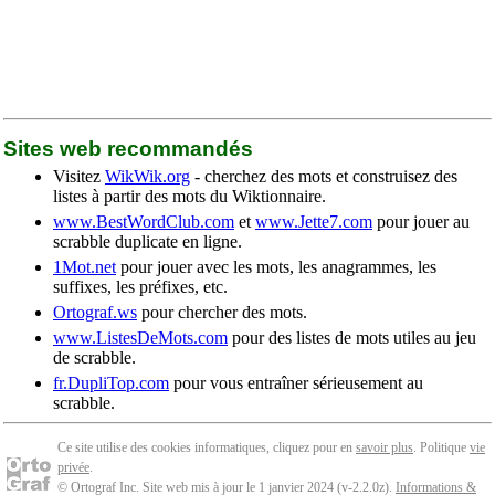
Sites web recommandés
Visitez
WikWik.org
- cherchez des mots et construisez des
listes à partir des mots du Wiktionnaire.
www.BestWordClub.com
et
www.Jette7.com
pour jouer au
scrabble duplicate en ligne.
1Mot.net
pour jouer avec les mots, les anagrammes, les
suffixes, les préfixes, etc.
Ortograf.ws
pour chercher des mots.
www.ListesDeMots.com
pour des listes de mots utiles au jeu
de scrabble.
fr.DupliTop.com
pour vous entraîner sérieusement au
scrabble.
Ce site utilise des cookies informatiques, cliquez pour en
savoir plus
. Politique
vie
privée
.
© Ortograf Inc. Site web mis à jour le 1 janvier 2024 (v-2.2.0
z
).
Informations &