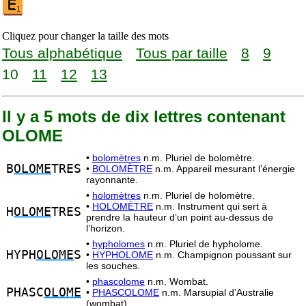
Cliquez pour changer la taille des mots
Tous alphabétique
Tous par taille
8
9
10
11
12
13
Il y a 5 mots de dix lettres contenant
OLOME
•
bolomètres
n.m. Pluriel de bolomètre.
B
OLOME
TRES
•
BOLOMÈTRE
n.m. Appareil mesurant l’énergie
rayonnante.
•
holomètres
n.m. Pluriel de holomètre.
•
HOLOMÈTRE
n.m. Instrument qui sert à
H
OLOME
TRES
prendre la hauteur d’un point au-dessus de
l’horizon.
•
hypholomes
n.m. Pluriel de hypholome.
HYPH
OLOME
S
•
HYPHOLOME
n.m. Champignon poussant sur
les souches.
•
phascolome
n.m. Wombat.
PHASC
OLOME
•
PHASCOLOME
n.m. Marsupial d’Australie
(wombat).