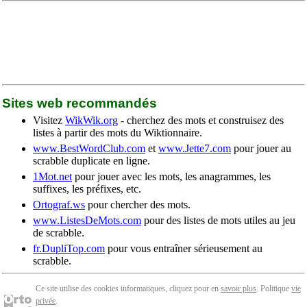
Sites web recommandés
Visitez
WikWik.org
- cherchez des mots et construisez des
listes à partir des mots du Wiktionnaire.
www.BestWordClub.com
et
www.Jette7.com
pour jouer au
scrabble duplicate en ligne.
1Mot.net
pour jouer avec les mots, les anagrammes, les
suffixes, les préfixes, etc.
Ortograf.ws
pour chercher des mots.
www.ListesDeMots.com
pour des listes de mots utiles au jeu
de scrabble.
fr.DupliTop.com
pour vous entraîner sérieusement au
scrabble.
Ce site utilise des cookies informatiques, cliquez pour en
savoir plus
. Politique
vie
privée
.