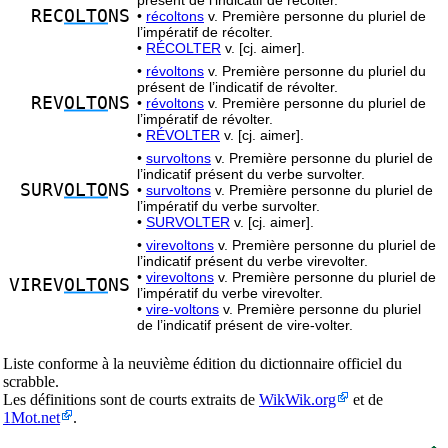
présent de l’indicatif de récolter.
REC
OLTO
NS
•
récoltons
v. Première personne du pluriel de
l’impératif de récolter.
•
RÉCOLTER
v. [cj. aimer].
•
révoltons
v. Première personne du pluriel du
présent de l’indicatif de révolter.
REV
OLTO
NS
•
révoltons
v. Première personne du pluriel de
l’impératif de révolter.
•
RÉVOLTER
v. [cj. aimer].
•
survoltons
v. Première personne du pluriel de
l’indicatif présent du verbe survolter.
SURV
OLTO
NS
•
survoltons
v. Première personne du pluriel de
l’impératif du verbe survolter.
•
SURVOLTER
v. [cj. aimer].
•
virevoltons
v. Première personne du pluriel de
l’indicatif présent du verbe virevolter.
•
virevoltons
v. Première personne du pluriel de
VIREV
OLTO
NS
l’impératif du verbe virevolter.
•
vire-voltons
v. Première personne du pluriel
de l’indicatif présent de vire-volter.
Liste conforme à la neuvième édition du dictionnaire officiel du
scrabble.
Les définitions sont de courts extraits de
WikWik.org
et de
1Mot.net
.