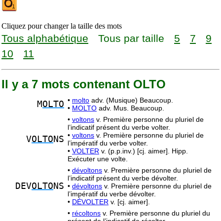
Cliquez pour changer la taille des mots
Tous alphabétique
Tous par taille
5
7
9
10
11
Il y a 7 mots contenant OLTO
•
molto
adv. (Musique) Beaucoup.
M
OLTO
•
MOLTO
adv. Mus. Beaucoup.
•
voltons
v. Première personne du pluriel de
l’indicatif présent du verbe volter.
•
voltons
v. Première personne du pluriel de
V
OLTO
NS
l’impératif du verbe volter.
•
VOLTER
v. (p.p.inv.) [cj. aimer]. Hipp.
Exécuter une volte.
•
dévoltons
v. Première personne du pluriel de
l’indicatif présent du verbe dévolter.
DEV
OLTO
NS
•
dévoltons
v. Première personne du pluriel de
l’impératif du verbe dévolter.
•
DÉVOLTER
v. [cj. aimer].
•
récoltons
v. Première personne du pluriel du