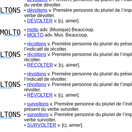
du verbe dévolter.
LTO
NS
•
dévoltons
v. Première personne du pluriel de l’impé
verbe dévolter.
•
DÉVOLTER
v. [cj. aimer].
•
molto
adv. (Musique) Beaucoup.
M
OLTO
•
MOLTO
adv. Mus. Beaucoup.
•
récoltons
v. Première personne du pluriel du prése
l’indicatif de récolter.
LTO
NS
•
récoltons
v. Première personne du pluriel de l’impé
récolter.
•
RÉCOLTER
v. [cj. aimer].
•
révoltons
v. Première personne du pluriel du prése
l’indicatif de révolter.
LTO
NS
•
révoltons
v. Première personne du pluriel de l’impé
révolter.
•
RÉVOLTER
v. [cj. aimer].
•
survoltons
v. Première personne du pluriel de l’indi
présent du verbe survolter.
LTO
NS
•
survoltons
v. Première personne du pluriel de l’imp
verbe survolter.
•
SURVOLTER
v. [cj. aimer].