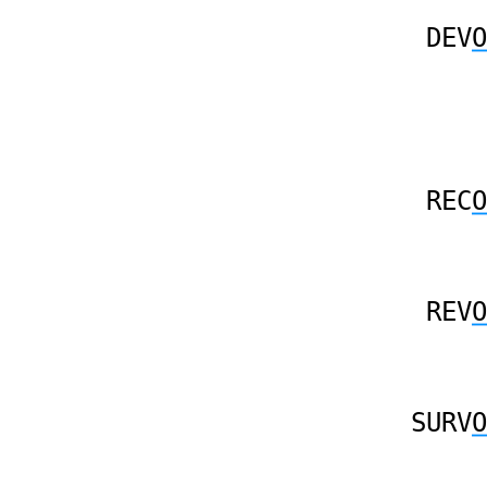
DEV
O
REC
O
REV
O
SURV
O