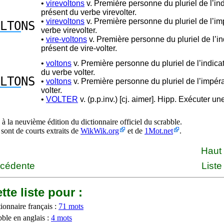
•
virevoltons
v. Première personne du pluriel de l’ind
présent du verbe virevolter.
•
virevoltons
v. Première personne du pluriel de l’im
LTO
NS
verbe virevolter.
•
vire-voltons
v. Première personne du pluriel de l’ind
présent de vire-volter.
•
voltons
v. Première personne du pluriel de l’indicat
du verbe volter.
LTO
NS
•
voltons
v. Première personne du pluriel de l’impéra
volter.
•
VOLTER
v. (p.p.inv.) [cj. aimer]. Hipp. Exécuter une
à la neuvième édition du dictionnaire officiel du scrabble.
 sont de courts extraits de
WikWik.org
et de
1Mot.net
.
Haut
écédente
Liste
tte liste pour :
ionnaire français :
71 mots
bble en anglais :
4 mots