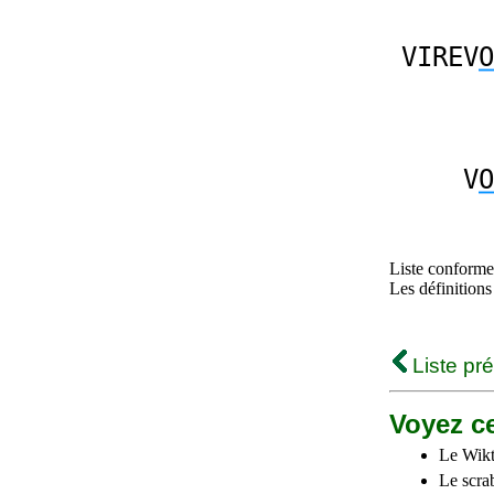
VIREV
O
V
O
Liste conforme 
Les définitions
Liste pr
Voyez ce
Le Wikt
Le scra