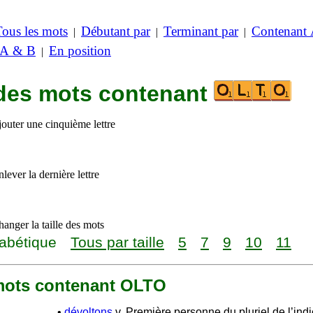
Tous les mots
Débutant par
Terminant par
Contenant
|
|
|
 A & B
En position
|
 des mots contenant
jouter une cinquième lettre
lever la dernière lettre
anger la taille des mots
abétique
Tous par taille
5
7
9
10
11
7 mots contenant OLTO
•
dévoltons
v. Première personne du pluriel de l’indi