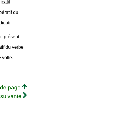
icatif
pératif du
icatif
if présent
tif du verbe
 volte.
 de page
 suivante