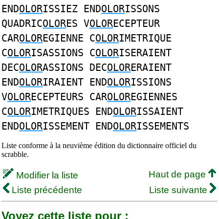
END
OLOR
ISSIEZ END
OLOR
ISSONS
QUADRIC
OLOR
ES V
OLOR
ECEPTEUR
CAR
OLOR
EGIENNE C
OLOR
IMETRIQUE
C
OLOR
ISASSIONS C
OLOR
ISERAIENT
DEC
OLOR
ASSIONS DEC
OLOR
ERAIENT
END
OLOR
IRAIENT END
OLOR
ISSIONS
V
OLOR
ECEPTEURS CAR
OLOR
EGIENNES
C
OLOR
IMETRIQUES END
OLOR
ISSAIENT
END
OLOR
ISSEMENT END
OLOR
ISSEMENTS
Liste conforme à la neuvième édition du dictionnaire officiel du
scrabble.
Haut de page
Modifier la liste
Liste précédente
Liste suivante
Voyez cette liste pour :