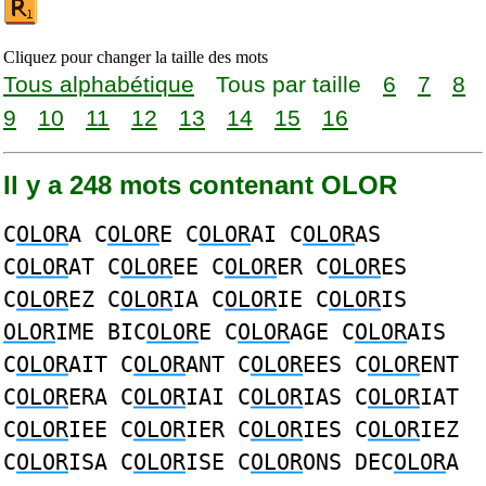
Cliquez pour changer la taille des mots
Tous alphabétique
Tous par taille
6
7
8
9
10
11
12
13
14
15
16
Il y a 248 mots contenant OLOR
C
OLOR
A C
OLOR
E C
OLOR
AI C
OLOR
AS
C
OLOR
AT C
OLOR
EE C
OLOR
ER C
OLOR
ES
C
OLOR
EZ C
OLOR
IA C
OLOR
IE C
OLOR
IS
OLOR
IME BIC
OLOR
E C
OLOR
AGE C
OLOR
AIS
C
OLOR
AIT C
OLOR
ANT C
OLOR
EES C
OLOR
ENT
C
OLOR
ERA C
OLOR
IAI C
OLOR
IAS C
OLOR
IAT
C
OLOR
IEE C
OLOR
IER C
OLOR
IES C
OLOR
IEZ
C
OLOR
ISA C
OLOR
ISE C
OLOR
ONS DEC
OLOR
A