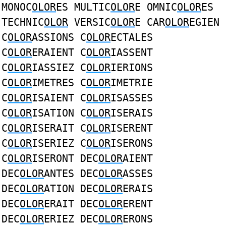
MONOC
OLOR
ES MULTIC
OLOR
E OMNIC
OLOR
ES
TECHNIC
OLOR
VERSIC
OLOR
E CAR
OLOR
EGIEN
C
OLOR
ASSIONS C
OLOR
ECTALES
C
OLOR
ERAIENT C
OLOR
IASSENT
C
OLOR
IASSIEZ C
OLOR
IERIONS
C
OLOR
IMETRES C
OLOR
IMETRIE
C
OLOR
ISAIENT C
OLOR
ISASSES
C
OLOR
ISATION C
OLOR
ISERAIS
C
OLOR
ISERAIT C
OLOR
ISERENT
C
OLOR
ISERIEZ C
OLOR
ISERONS
C
OLOR
ISERONT DEC
OLOR
AIENT
DEC
OLOR
ANTES DEC
OLOR
ASSES
DEC
OLOR
ATION DEC
OLOR
ERAIS
DEC
OLOR
ERAIT DEC
OLOR
ERENT
DEC
OLOR
ERIEZ DEC
OLOR
ERONS