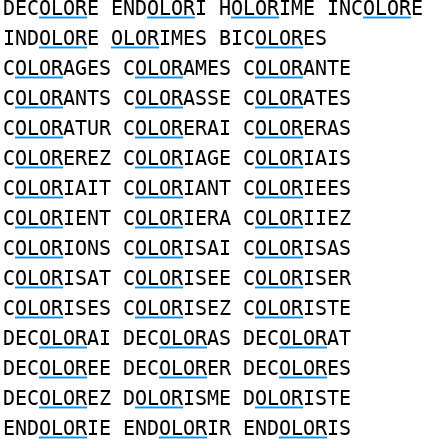
DEC
OLOR
E END
OLOR
I H
OLOR
IME INC
OLOR
E
IND
OLOR
E
OLOR
IMES BIC
OLOR
ES
C
OLOR
AGES C
OLOR
AMES C
OLOR
ANTE
C
OLOR
ANTS C
OLOR
ASSE C
OLOR
ATES
C
OLOR
ATUR C
OLOR
ERAI C
OLOR
ERAS
C
OLOR
EREZ C
OLOR
IAGE C
OLOR
IAIS
C
OLOR
IAIT C
OLOR
IANT C
OLOR
IEES
C
OLOR
IENT C
OLOR
IERA C
OLOR
IIEZ
C
OLOR
IONS C
OLOR
ISAI C
OLOR
ISAS
C
OLOR
ISAT C
OLOR
ISEE C
OLOR
ISER
C
OLOR
ISES C
OLOR
ISEZ C
OLOR
ISTE
DEC
OLOR
AI DEC
OLOR
AS DEC
OLOR
AT
DEC
OLOR
EE DEC
OLOR
ER DEC
OLOR
ES
DEC
OLOR
EZ D
OLOR
ISME D
OLOR
ISTE
END
OLOR
IE END
OLOR
IR END
OLOR
IS