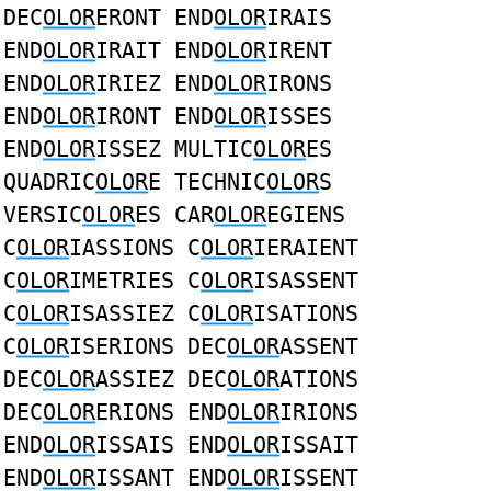
DEC
OLOR
ERONT END
OLOR
IRAIS
END
OLOR
IRAIT END
OLOR
IRENT
END
OLOR
IRIEZ END
OLOR
IRONS
END
OLOR
IRONT END
OLOR
ISSES
END
OLOR
ISSEZ MULTIC
OLOR
ES
QUADRIC
OLOR
E TECHNIC
OLOR
S
VERSIC
OLOR
ES CAR
OLOR
EGIENS
C
OLOR
IASSIONS C
OLOR
IERAIENT
C
OLOR
IMETRIES C
OLOR
ISASSENT
C
OLOR
ISASSIEZ C
OLOR
ISATIONS
C
OLOR
ISERIONS DEC
OLOR
ASSENT
DEC
OLOR
ASSIEZ DEC
OLOR
ATIONS
DEC
OLOR
ERIONS END
OLOR
IRIONS
END
OLOR
ISSAIS END
OLOR
ISSAIT
END
OLOR
ISSANT END
OLOR
ISSENT