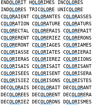
END
OLOR
IT H
OLOR
IMES INC
OLOR
ES
IND
OLOR
ES TRIC
OLOR
E UNIC
OLOR
E
C
OLOR
AIENT C
OLOR
ANTES C
OLOR
ASSES
C
OLOR
ATION C
OLOR
ATURE C
OLOR
ATURS
C
OLOR
ECTAL C
OLOR
ERAIS C
OLOR
ERAIT
C
OLOR
ERENT C
OLOR
ERIEZ C
OLOR
ERONS
C
OLOR
ERONT C
OLOR
IAGES C
OLOR
IAMES
C
OLOR
IASSE C
OLOR
IATES C
OLOR
IERAI
C
OLOR
IERAS C
OLOR
IEREZ C
OLOR
IIONS
C
OLOR
ISAIS C
OLOR
ISAIT C
OLOR
ISANT
C
OLOR
ISEES C
OLOR
ISENT C
OLOR
ISERA
C
OLOR
ISIEZ C
OLOR
ISONS C
OLOR
ISTES
DEC
OLOR
AIS DEC
OLOR
AIT DEC
OLOR
ANT
DEC
OLOR
EES DEC
OLOR
ENT DEC
OLOR
ERA
DEC
OLOR
IEZ DEC
OLOR
ONS D
OLOR
ISMES