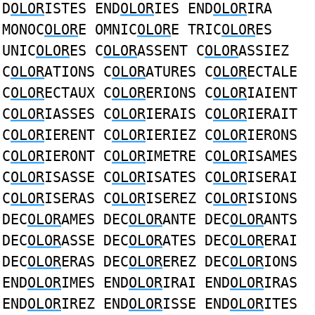
D
OLOR
ISTES END
OLOR
IES END
OLOR
IRA
MONOC
OLOR
E OMNIC
OLOR
E TRIC
OLOR
ES
UNIC
OLOR
ES C
OLOR
ASSENT C
OLOR
ASSIEZ
C
OLOR
ATIONS C
OLOR
ATURES C
OLOR
ECTALE
C
OLOR
ECTAUX C
OLOR
ERIONS C
OLOR
IAIENT
C
OLOR
IASSES C
OLOR
IERAIS C
OLOR
IERAIT
C
OLOR
IERENT C
OLOR
IERIEZ C
OLOR
IERONS
C
OLOR
IERONT C
OLOR
IMETRE C
OLOR
ISAMES
C
OLOR
ISASSE C
OLOR
ISATES C
OLOR
ISERAI
C
OLOR
ISERAS C
OLOR
ISEREZ C
OLOR
ISIONS
DEC
OLOR
AMES DEC
OLOR
ANTE DEC
OLOR
ANTS
DEC
OLOR
ASSE DEC
OLOR
ATES DEC
OLOR
ERAI
DEC
OLOR
ERAS DEC
OLOR
EREZ DEC
OLOR
IONS
END
OLOR
IMES END
OLOR
IRAI END
OLOR
IRAS
END
OLOR
IREZ END
OLOR
ISSE END
OLOR
ITES