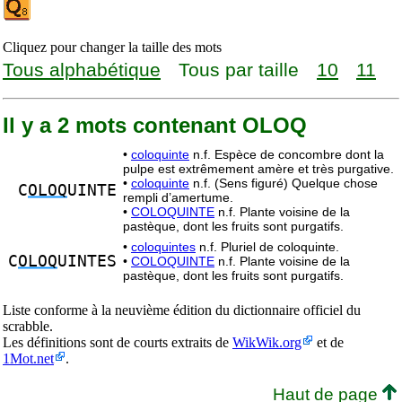
Cliquez pour changer la taille des mots
Tous alphabétique
Tous par taille
10
11
Il y a 2 mots contenant OLOQ
•
coloquinte
n.f. Espèce de concombre dont la
pulpe est extrêmement amère et très purgative.
•
coloquinte
n.f. (Sens figuré) Quelque chose
C
OLOQ
UINTE
rempli d’amertume.
•
COLOQUINTE
n.f. Plante voisine de la
pastèque, dont les fruits sont purgatifs.
•
coloquintes
n.f. Pluriel de coloquinte.
C
OLOQ
UINTES
•
COLOQUINTE
n.f. Plante voisine de la
pastèque, dont les fruits sont purgatifs.
Liste conforme à la neuvième édition du dictionnaire officiel du
scrabble.
Les définitions sont de courts extraits de
WikWik.org
et de
1Mot.net
.
Haut de page