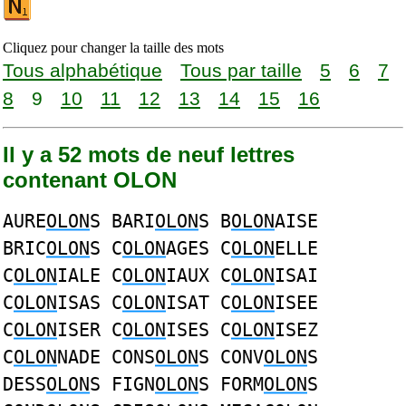
Cliquez pour changer la taille des mots
Tous alphabétique
Tous par taille
5
6
7
8
9
10
11
12
13
14
15
16
Il y a 52 mots de neuf lettres
contenant OLON
AURE
OLON
S BARI
OLON
S B
OLON
AISE
BRIC
OLON
S C
OLON
AGES C
OLON
ELLE
C
OLON
IALE C
OLON
IAUX C
OLON
ISAI
C
OLON
ISAS C
OLON
ISAT C
OLON
ISEE
C
OLON
ISER C
OLON
ISES C
OLON
ISEZ
C
OLON
NADE CONS
OLON
S CONV
OLON
S
DESS
OLON
S FIGN
OLON
S FORM
OLON
S