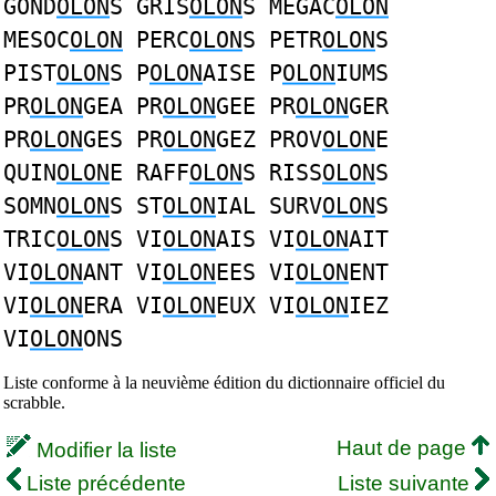
GOND
OLON
S GRIS
OLON
S MEGAC
OLON
MESOC
OLON
PERC
OLON
S PETR
OLON
S
PIST
OLON
S P
OLON
AISE P
OLON
IUMS
PR
OLON
GEA PR
OLON
GEE PR
OLON
GER
PR
OLON
GES PR
OLON
GEZ PROV
OLON
E
QUIN
OLON
E RAFF
OLON
S RISS
OLON
S
SOMN
OLON
S ST
OLON
IAL SURV
OLON
S
TRIC
OLON
S VI
OLON
AIS VI
OLON
AIT
VI
OLON
ANT VI
OLON
EES VI
OLON
ENT
VI
OLON
ERA VI
OLON
EUX VI
OLON
IEZ
VI
OLON
ONS
Liste conforme à la neuvième édition du dictionnaire officiel du
scrabble.
Haut de page
Modifier la liste
Liste précédente
Liste suivante