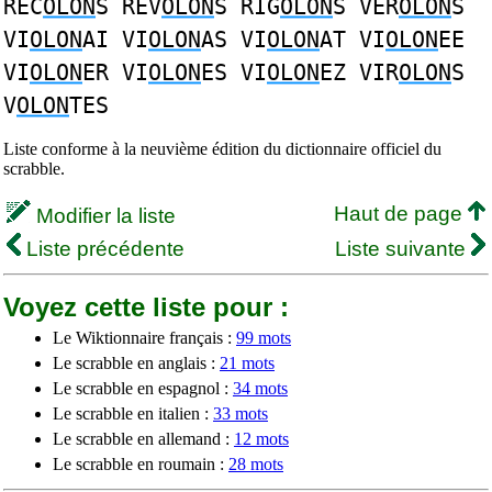
REC
OLON
S REV
OLON
S RIG
OLON
S VER
OLON
S
VI
OLON
AI VI
OLON
AS VI
OLON
AT VI
OLON
EE
VI
OLON
ER VI
OLON
ES VI
OLON
EZ VIR
OLON
S
V
OLON
TES
Liste conforme à la neuvième édition du dictionnaire officiel du
scrabble.
Haut de page
Modifier la liste
Liste précédente
Liste suivante
Voyez cette liste pour :
Le Wiktionnaire français :
99 mots
Le scrabble en anglais :
21 mots
Le scrabble en espagnol :
34 mots
Le scrabble en italien :
33 mots
Le scrabble en allemand :
12 mots
Le scrabble en roumain :
28 mots