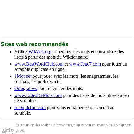
Sites web recommandés
Visitez
WikWik.org
- cherchez des mots et construisez des
listes à partir des mots du Wiktionnaire.
www.BestWordClub.com
et
www.Jette7.com
pour jouer au
scrabble duplicate en ligne.
1Mot.net
pour jouer avec les mots, les anagrammes, les
suffixes, les préfixes, etc.
Ortograf.ws
pour chercher des mots.
www.ListesDeMots.com
pour des listes de mots utiles au jeu
de scrabble.
fr.DupliTop.com
pour vous entraîner sérieusement au
scrabble.
Ce site utilise des cookies informatiques, cliquez pour en
savoir plus
. Politique
vie
privée
.