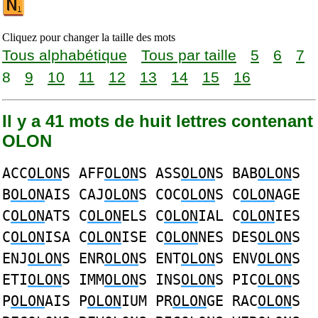
Cliquez pour changer la taille des mots
Tous alphabétique
Tous par taille
5
6
7
8
9
10
11
12
13
14
15
16
Il y a 41 mots de huit lettres contenant
OLON
ACC
OLON
S AFF
OLON
S ASS
OLON
S BAB
OLON
S
B
OLON
AIS CAJ
OLON
S COC
OLON
S C
OLON
AGE
C
OLON
ATS C
OLON
ELS C
OLON
IAL C
OLON
IES
C
OLON
ISA C
OLON
ISE C
OLON
NES DES
OLON
S
ENJ
OLON
S ENR
OLON
S ENT
OLON
S ENV
OLON
S
ETI
OLON
S IMM
OLON
S INS
OLON
S PIC
OLON
S
P
OLON
AIS P
OLON
IUM PR
OLON
GE RAC
OLON
S