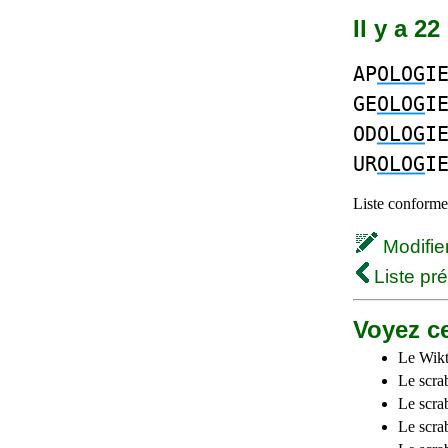
Il y a 2
AP
OLOG
I
GE
OLOG
I
OD
OLOG
I
UR
OLOG
I
Liste conforme 
Modifier 
Liste pr
Voyez ce
Le Wikt
Le scra
Le scra
Le scrab