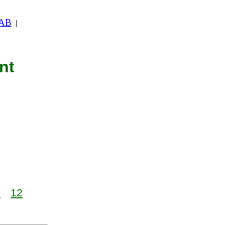
 AB
|
nt
1
12