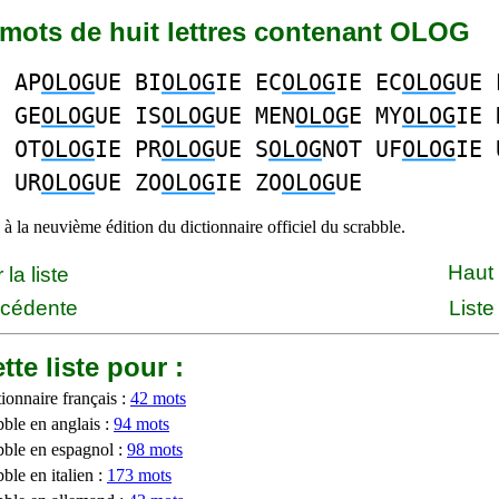
2 mots de huit lettres contenant OLOG
E AP
OLOG
UE BI
OLOG
IE EC
OLOG
IE EC
OLOG
UE 
E GE
OLOG
UE IS
OLOG
UE MEN
OLOG
E MY
OLOG
IE 
E OT
OLOG
IE PR
OLOG
UE S
OLOG
NOT UF
OLOG
IE 
E UR
OLOG
UE ZO
OLOG
IE ZO
OLOG
UE
à la neuvième édition du dictionnaire officiel du scrabble.
Haut
la liste
écédente
Liste
tte liste pour :
ionnaire français :
42 mots
bble en anglais :
94 mots
bble en espagnol :
98 mots
ble en italien :
173 mots