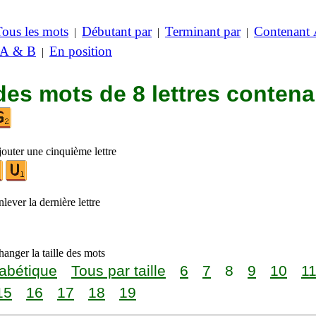
Tous les mots
Débutant par
Terminant par
Contenant
|
|
|
 A & B
En position
|
des mots de 8 lettres contena
jouter une cinquième lettre
lever la dernière lettre
anger la taille des mots
abétique
Tous par taille
6
7
8
9
10
1
15
16
17
18
19