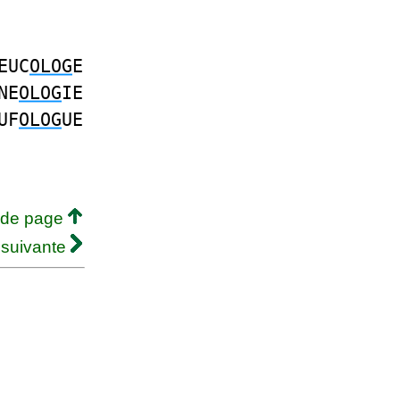
EUC
OLOG
E
NE
OLOG
IE
UF
OLOG
UE
 de page
 suivante