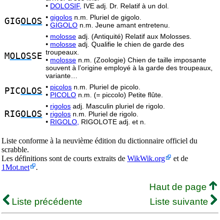
•
DOLOSIF,
IVE adj. Dr. Relatif à un dol.
•
gigolos
n.m. Pluriel de gigolo.
GIG
OLOS
•
GIGOLO
n.m. Jeune amant entretenu.
•
molosse
adj. (Antiquité) Relatif aux Molosses.
•
molosse
adj. Qualifie le chien de garde des
troupeaux.
M
OLOS
SE
•
molosse
n.m. (Zoologie) Chien de taille imposante
souvent à l’origine employé à la garde des troupeaux,
variante…
•
picolos
n.m. Pluriel de picolo.
PIC
OLOS
•
PICOLO
n.m. (= piccolo) Petite flûte.
•
rigolos
adj. Masculin pluriel de rigolo.
RIG
OLOS
•
rigolos
n.m. Pluriel de rigolo.
•
RIGOLO,
RIGOLOTE adj. et n.
Liste conforme à la neuvième édition du dictionnaire officiel du
scrabble.
Les définitions sont de courts extraits de
WikWik.org
et de
1Mot.net
.
Haut de page
Liste précédente
Liste suivante