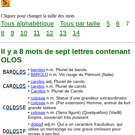
Cliquez pour changer la taille des mots
Tous alphabétique
Tous par taille
5
6
7
8
9
10
11
12
13
14
Il y a 8 mots de sept lettres contenant
OLOS
•
barolos
n.m. Pluriel de barolo.
BAR
OLOS
•
BAROLO
n.m. Vin rouge du Piémont (Italie).
•
carolos
adj. Pluriel de carolo.
CAR
OLOS
•
carolos
n.m. Pluriel de carolo.
•
Carolos
n. Pluriel de Carolo.
•
colosse
n.m. Statue d’une grandeur extraordinaire.
•
colosse
n.m. (Par extension) Homme, animal de fort
C
OLOS
SE
grande stature.
•
colosse
n.m. (Sens figuré) (Quelquefois) (Vieilli)
Empire, souverain très puissant.
•
dolosif
adj.m. Qui a un caractère frauduleux, qui
utilise un mensonge ou une grave omission pour
D
OLOS
IF
arriver à ses fins.