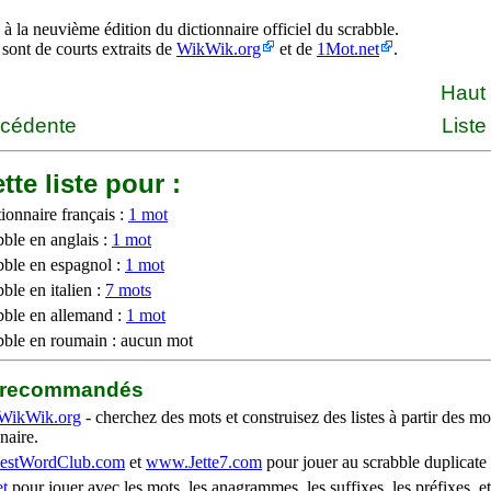
à la neuvième édition du dictionnaire officiel du scrabble.
 sont de courts extraits de
WikWik.org
et de
1Mot.net
.
Haut
écédente
Liste
tte liste pour :
ionnaire français :
1 mot
bble en anglais :
1 mot
bble en espagnol :
1 mot
ble en italien :
7 mots
bble en allemand :
1 mot
bble en roumain : aucun mot
b recommandés
WikWik.org
- cherchez des mots et construisez des listes à partir des mo
naire.
stWordClub.com
et
www.Jette7.com
pour jouer au scrabble duplicate 
t
pour jouer avec les mots, les anagrammes, les suffixes, les préfixes, et