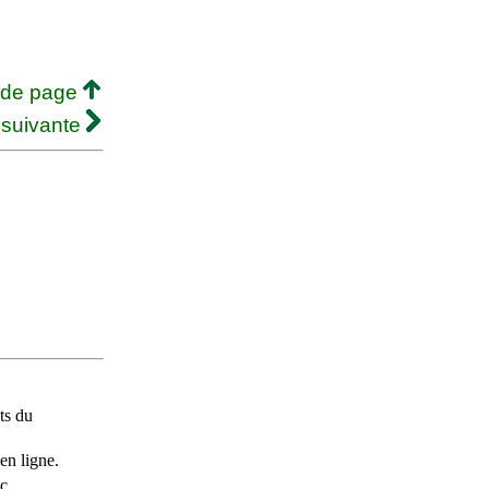
 de page
 suivante
ts du
en ligne.
c.