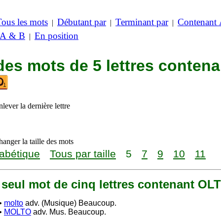
Tous les mots
Débutant par
Terminant par
Contenant
|
|
|
 A & B
En position
|
des mots de 5 lettres contena
lever la dernière lettre
anger la taille des mots
abétique
Tous par taille
5
7
9
10
11
n seul mot de cinq lettres contenant OL
•
molto
adv. (Musique) Beaucoup.
•
MOLTO
adv. Mus. Beaucoup.