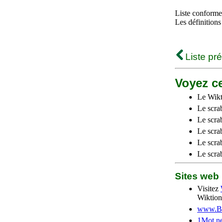
Liste conforme 
Les définitions
Liste pr
Voyez ce
Le Wikt
Le scra
Le scra
Le scrab
Le scra
Le scra
Sites we
Visitez
Wiktion
www.Be
1Mot.ne