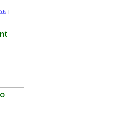
 AB
|
nt
TO