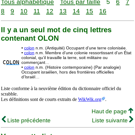
Tous alphabétique
Tous par taille
5
6
7
8
9
10
11
12
13
14
15
16
Il y a un seul mot de cinq lettres
contenant OLON
•
colon
n.m. (Antiquité) Occupant d’une terre colonisée.
•
colon
n.m. Membre d’une colonie ressortissant d’un État
colonial, qu’il travaille la terre, soit militaire ou
C
OLON
commerçant…
•
colon
n.m. (Histoire contemporaine) (Par analogie)
Occupant israélien, hors des frontières officielles
d’Israël…
Liste conforme à la neuvième édition du dictionnaire officiel du
scrabble.
Les définitions sont de courts extraits de
WikWik.org
.
Haut de page
Liste précédente
Liste suivante