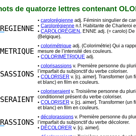
 mots de quatorze lettres contenant OL
•
carolorégienne
adj. Féminin singulier de car
•
Carolorégienne
n.f. Habitante de Charleroi 
R
EGIENNE
•
CAROLORÉGIEN,
ENNE adj. (= carolo) De 
(Belgique).
•
colorimétrique
adj. (Colorimétrie) Qui a rappo
METRIQUE
mesure de l’intensité des couleurs.
•
COLORIMÉTRIQUE
adj.
•
colorisassions
v. Première personne du pluri
l’imparfait du subjonctif du verbe coloriser.
SASSIONS
•
COLORISER
v. [cj. aimer]. Transformer (un f
et blanc) en film en couleurs.
•
coloriseraient
v. Troisième personne du pluri
conditionnel présent du verbe coloriser.
SERAIENT
•
COLORISER
v. [cj. aimer]. Transformer (un f
et blanc) en film en couleurs.
•
décolorassions
v. Première personne du plur
R
ASSIONS
l’imparfait du subjonctif du verbe décolorer.
•
DÉCOLORER
v. [cj. aimer].