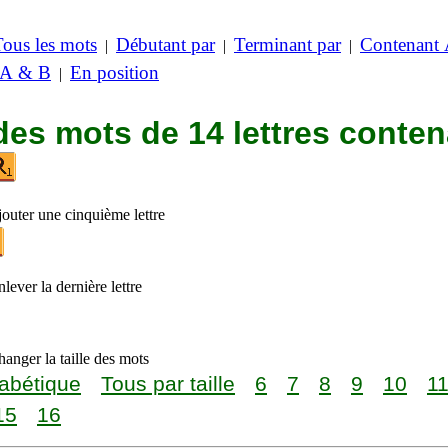
Tous les mots
Débutant par
Terminant par
Contenant
|
|
|
 A & B
En position
|
des mots de 14 lettres conte
jouter une cinquième lettre
lever la dernière lettre
anger la taille des mots
abétique
Tous par taille
6
7
8
9
10
1
15
16