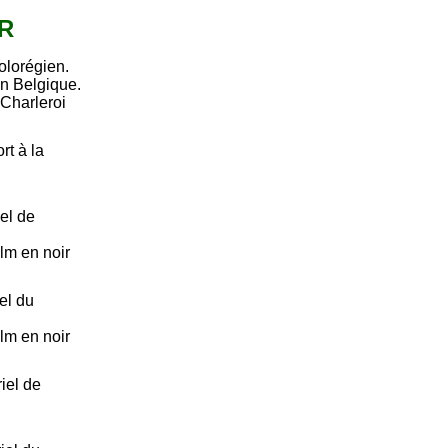
OR
olorégien.
en Belgique.
Charleroi
rt à la
el de
ilm en noir
el du
ilm en noir
iel de