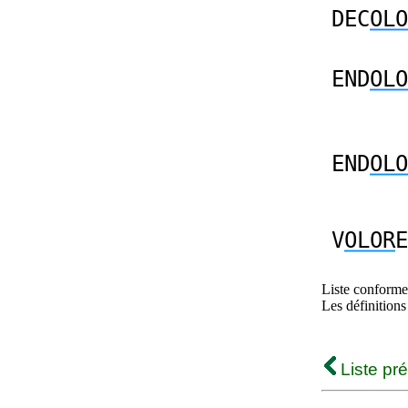
DEC
OLO
END
OLO
END
OLO
V
OLOR
E
Liste conforme 
Les définitions
Liste pr