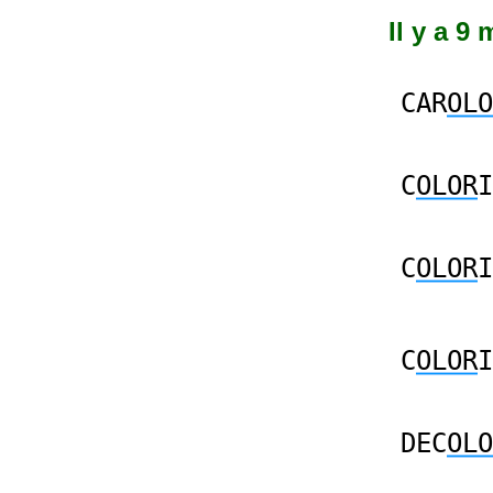
Il y a 9
CAR
OLO
C
OLOR
I
C
OLOR
I
C
OLOR
I
DEC
OLO