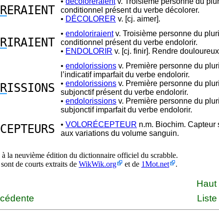
•
décoloreraient
v. Troisième personne du plur
R
ERAIENT
conditionnel présent du verbe décolorer.
•
DÉCOLORER
v. [cj. aimer].
•
endoloriraient
v. Troisième personne du pluri
R
IRAIENT
conditionnel présent du verbe endolorir.
•
ENDOLORIR
v. [cj. finir]. Rendre douloureux
•
endolorissions
v. Première personne du plur
l’indicatif imparfait du verbe endolorir.
•
endolorissions
v. Première personne du plur
R
ISSIONS
subjonctif présent du verbe endolorir.
•
endolorissions
v. Première personne du plur
subjonctif imparfait du verbe endolorir.
•
VOLORÉCEPTEUR
n.m. Biochim. Capteur 
CEPTEURS
aux variations du volume sanguin.
à la neuvième édition du dictionnaire officiel du scrabble.
 sont de courts extraits de
WikWik.org
et de
1Mot.net
.
Haut
écédente
Liste