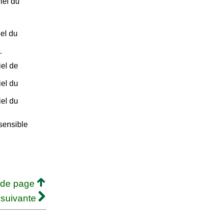
iel du
el du
.
iel de
iel du
iel du
sensible
 de page
 suivante