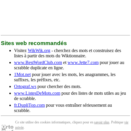
Sites web recommandés
Visitez
WikWik.org
- cherchez des mots et construisez des
listes à partir des mots du Wiktionnaire.
www.BestWordClub.com
et
www.Jette7.com
pour jouer au
scrabble duplicate en ligne.
1Mot.net
pour jouer avec les mots, les anagrammes, les
suffixes, les préfixes, etc.
Ortograf.ws
pour chercher des mots.
www.ListesDeMots.com
pour des listes de mots utiles au jeu
de scrabble.
fr.DupliTop.com
pour vous entraîner sérieusement au
scrabble.
Ce site utilise des cookies informatiques, cliquez pour en
savoir plus
. Politique
vie
privée
.