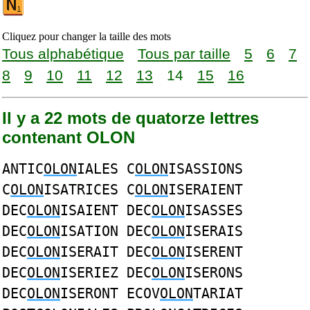
Cliquez pour changer la taille des mots
Tous alphabétique
Tous par taille
5
6
7
8
9
10
11
12
13
14
15
16
Il y a 22 mots de quatorze lettres
contenant OLON
ANTIC
OLON
IALES C
OLON
ISASSIONS
C
OLON
ISATRICES C
OLON
ISERAIENT
DEC
OLON
ISAIENT DEC
OLON
ISASSES
DEC
OLON
ISATION DEC
OLON
ISERAIS
DEC
OLON
ISERAIT DEC
OLON
ISERENT
DEC
OLON
ISERIEZ DEC
OLON
ISERONS
DEC
OLON
ISERONT ECOV
OLON
TARIAT