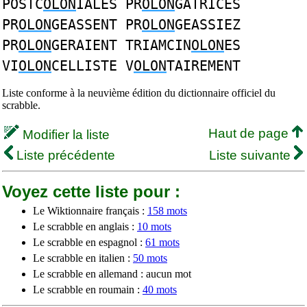
POSTC
OLON
IALES PR
OLON
GATRICES
PR
OLON
GEASSENT PR
OLON
GEASSIEZ
PR
OLON
GERAIENT TRIAMCIN
OLON
ES
VI
OLON
CELLISTE V
OLON
TAIREMENT
Liste conforme à la neuvième édition du dictionnaire officiel du
scrabble.
Haut de page
Modifier la liste
Liste précédente
Liste suivante
Voyez cette liste pour :
Le Wiktionnaire français :
158 mots
Le scrabble en anglais :
10 mots
Le scrabble en espagnol :
61 mots
Le scrabble en italien :
50 mots
Le scrabble en allemand : aucun mot
Le scrabble en roumain :
40 mots