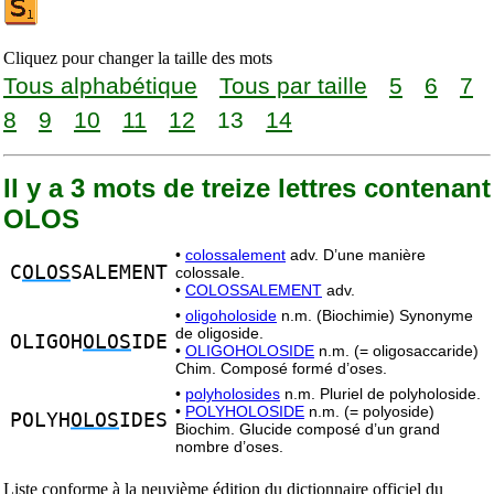
Cliquez pour changer la taille des mots
Tous alphabétique
Tous par taille
5
6
7
8
9
10
11
12
13
14
Il y a 3 mots de treize lettres contenant
OLOS
•
colossalement
adv. D’une manière
C
OLOS
SALEMENT
colossale.
•
COLOSSALEMENT
adv.
•
oligoholoside
n.m. (Biochimie) Synonyme
de oligoside.
OLIGOH
OLOS
IDE
•
OLIGOHOLOSIDE
n.m. (= oligosaccaride)
Chim. Composé formé d’oses.
•
polyholosides
n.m. Pluriel de polyholoside.
•
POLYHOLOSIDE
n.m. (= polyoside)
POLYH
OLOS
IDES
Biochim. Glucide composé d’un grand
nombre d’oses.
Liste conforme à la neuvième édition du dictionnaire officiel du