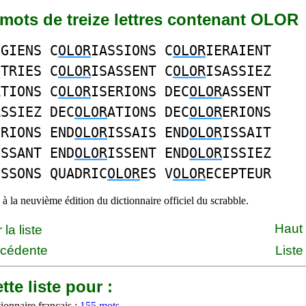
1 mots de treize lettres contenant OLOR
EGIENS C
OLOR
IASSIONS C
OLOR
IERAIENT
ETRIES C
OLOR
ISASSENT C
OLOR
ISASSIEZ
ATIONS C
OLOR
ISERIONS DEC
OLOR
ASSENT
ASSIEZ DEC
OLOR
ATIONS DEC
OLOR
ERIONS
IRIONS END
OLOR
ISSAIS END
OLOR
ISSAIT
ISSANT END
OLOR
ISSENT END
OLOR
ISSIEZ
ISSONS QUADRIC
OLOR
ES V
OLOR
ECEPTEUR
à la neuvième édition du dictionnaire officiel du scrabble.
Haut
la liste
écédente
Liste
tte liste pour :
ionnaire français :
155 mots