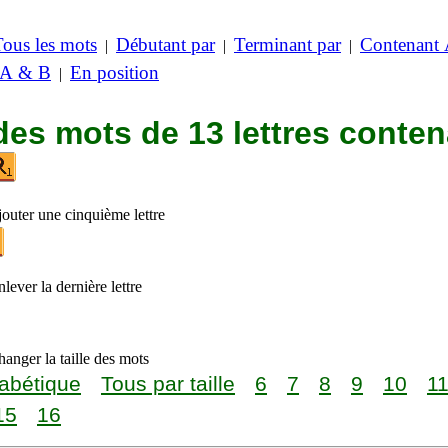
Tous les mots
Débutant par
Terminant par
Contenant
|
|
|
 A & B
En position
|
des mots de 13 lettres conte
jouter une cinquième lettre
lever la dernière lettre
anger la taille des mots
abétique
Tous par taille
6
7
8
9
10
1
15
16