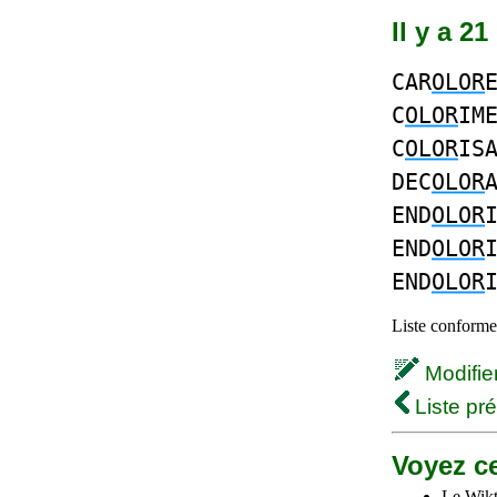
Il y a 2
CAR
OLOR
C
OLOR
IM
C
OLOR
IS
DEC
OLOR
END
OLOR
END
OLOR
END
OLOR
Liste conforme 
Modifier 
Liste pr
Voyez ce
Le Wikt