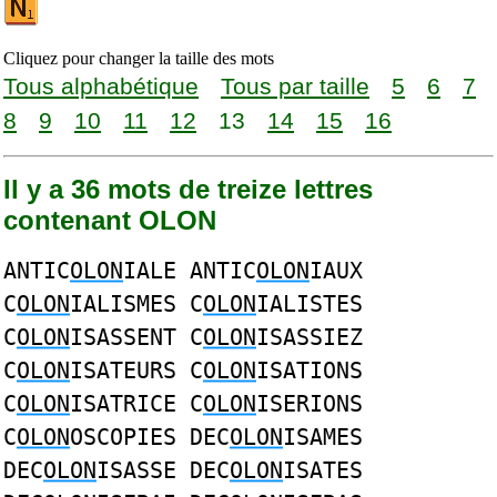
Cliquez pour changer la taille des mots
Tous alphabétique
Tous par taille
5
6
7
8
9
10
11
12
13
14
15
16
Il y a 36 mots de treize lettres
contenant OLON
ANTIC
OLON
IALE ANTIC
OLON
IAUX
C
OLON
IALISMES C
OLON
IALISTES
C
OLON
ISASSENT C
OLON
ISASSIEZ
C
OLON
ISATEURS C
OLON
ISATIONS
C
OLON
ISATRICE C
OLON
ISERIONS
C
OLON
OSCOPIES DEC
OLON
ISAMES
DEC
OLON
ISASSE DEC
OLON
ISATES