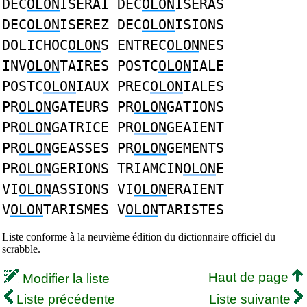
DEC
OLON
ISERAI DEC
OLON
ISERAS
DEC
OLON
ISEREZ DEC
OLON
ISIONS
DOLICHOC
OLON
S ENTREC
OLON
NES
INV
OLON
TAIRES POSTC
OLON
IALE
POSTC
OLON
IAUX PREC
OLON
IALES
PR
OLON
GATEURS PR
OLON
GATIONS
PR
OLON
GATRICE PR
OLON
GEAIENT
PR
OLON
GEASSES PR
OLON
GEMENTS
PR
OLON
GERIONS TRIAMCIN
OLON
E
VI
OLON
ASSIONS VI
OLON
ERAIENT
V
OLON
TARISMES V
OLON
TARISTES
Liste conforme à la neuvième édition du dictionnaire officiel du
scrabble.
Haut de page
Modifier la liste
Liste précédente
Liste suivante