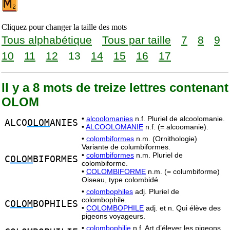
Cliquez pour changer la taille des mots
Tous alphabétique
Tous par taille
7
8
9
10
11
12
13
14
15
16
17
Il y a 8 mots de treize lettres contenant
OLOM
•
alcoolomanies
n.f. Pluriel de alcoolomanie.
ALCO
OLOM
ANIES
•
ALCOOLOMANIE
n.f. (= alcoomanie).
•
colombiformes
n.m. (Ornithologie)
Variante de columbiformes.
•
colombiformes
n.m. Pluriel de
C
OLOM
BIFORMES
colombiforme.
•
COLOMBIFORME
n.m. (= columbiforme)
Oiseau, type colombidé.
•
colombophiles
adj. Pluriel de
colombophile.
C
OLOM
BOPHILES
•
COLOMBOPHILE
adj. et n. Qui élève des
pigeons voyageurs.
•
colombophilie
n.f. Art d’élever les pigeons.