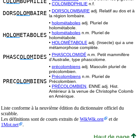
C
OLOM
BOPHILIE
•
COLOMBOPHILIE
n.f.
•
DORSOLOMBAIRE
adj. Relatif au dos et à
DORS
OLOM
BAIRE
la région lombaire.
•
holométaboles
adj. Pluriel de
holométabole.
•
holométaboles
n.m. Pluriel de
H
OLOM
ETABOLES
holométabole.
•
HOLOMÉTABOLE
adj. (Insecte) qui a une
métamorphose complète.
•
PHASCOLOMIDÉ
n.m. Petit mammifère
PHASC
OLOM
IDES
d’Australie, type phascolome.
•
précolombiens
adj. Masculin pluriel de
précolombien.
•
Précolombiens
n.m. Pluriel de
PREC
OLOM
BIENS
Précolombien.
•
PRÉCOLOMBIEN,
ENNE adj. Hist.
Antérieur à la venue de Christophe Colomb
en Amérique.
Liste conforme à la neuvième édition du dictionnaire officiel du
scrabble.
Les définitions sont de courts extraits de
WikWik.org
et de
1Mot.net
.
Haut de page