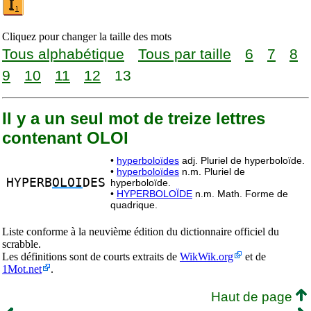
Cliquez pour changer la taille des mots
Tous alphabétique
Tous par taille
6
7
8
9
10
11
12
13
Il y a un seul mot de treize lettres
contenant OLOI
•
hyperboloïdes
adj. Pluriel de hyperboloïde.
•
hyperboloïdes
n.m. Pluriel de
HYPERB
OLOI
DES
hyperboloïde.
•
HYPERBOLOÏDE
n.m. Math. Forme de
quadrique.
Liste conforme à la neuvième édition du dictionnaire officiel du
scrabble.
Les définitions sont de courts extraits de
WikWik.org
et de
1Mot.net
.
Haut de page