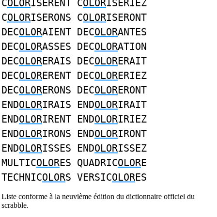
C
OLOR
ISERENT C
OLOR
ISERIEZ
C
OLOR
ISERONS C
OLOR
ISERONT
DEC
OLOR
AIENT DEC
OLOR
ANTES
DEC
OLOR
ASSES DEC
OLOR
ATION
DEC
OLOR
ERAIS DEC
OLOR
ERAIT
DEC
OLOR
ERENT DEC
OLOR
ERIEZ
DEC
OLOR
ERONS DEC
OLOR
ERONT
END
OLOR
IRAIS END
OLOR
IRAIT
END
OLOR
IRENT END
OLOR
IRIEZ
END
OLOR
IRONS END
OLOR
IRONT
END
OLOR
ISSES END
OLOR
ISSEZ
MULTIC
OLOR
ES QUADRIC
OLOR
E
TECHNIC
OLOR
S VERSIC
OLOR
ES
Liste conforme à la neuvième édition du dictionnaire officiel du
scrabble.