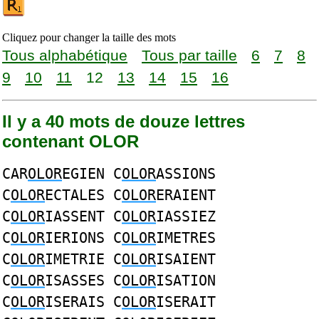
Cliquez pour changer la taille des mots
Tous alphabétique
Tous par taille
6
7
8
9
10
11
12
13
14
15
16
Il y a 40 mots de douze lettres
contenant OLOR
CAR
OLOR
EGIEN C
OLOR
ASSIONS
C
OLOR
ECTALES C
OLOR
ERAIENT
C
OLOR
IASSENT C
OLOR
IASSIEZ
C
OLOR
IERIONS C
OLOR
IMETRES
C
OLOR
IMETRIE C
OLOR
ISAIENT
C
OLOR
ISASSES C
OLOR
ISATION
C
OLOR
ISERAIS C
OLOR
ISERAIT