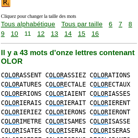
Cliquez pour changer la taille des mots
Tous alphabétique
Tous par taille
6
7
8
9
10
11
12
13
14
15
16
Il y a 43 mots d'onze lettres contenant
OLOR
C
OLOR
ASSENT C
OLOR
ASSIEZ C
OLOR
ATIONS
C
OLOR
ATURES C
OLOR
ECTALE C
OLOR
ECTAUX
C
OLOR
ERIONS C
OLOR
IAIENT C
OLOR
IASSES
C
OLOR
IERAIS C
OLOR
IERAIT C
OLOR
IERENT
C
OLOR
IERIEZ C
OLOR
IERONS C
OLOR
IERONT
C
OLOR
IMETRE C
OLOR
ISAMES C
OLOR
ISASSE
C
OLOR
ISATES C
OLOR
ISERAI C
OLOR
ISERAS