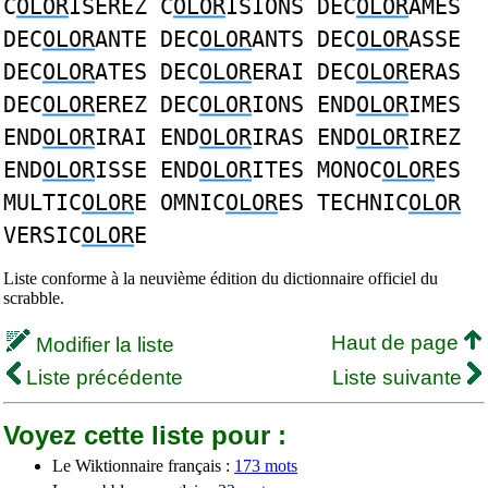
C
OLOR
ISEREZ C
OLOR
ISIONS DEC
OLOR
AMES
DEC
OLOR
ANTE DEC
OLOR
ANTS DEC
OLOR
ASSE
DEC
OLOR
ATES DEC
OLOR
ERAI DEC
OLOR
ERAS
DEC
OLOR
EREZ DEC
OLOR
IONS END
OLOR
IMES
END
OLOR
IRAI END
OLOR
IRAS END
OLOR
IREZ
END
OLOR
ISSE END
OLOR
ITES MONOC
OLOR
ES
MULTIC
OLOR
E OMNIC
OLOR
ES TECHNIC
OLOR
VERSIC
OLOR
E
Liste conforme à la neuvième édition du dictionnaire officiel du
scrabble.
Haut de page
Modifier la liste
Liste précédente
Liste suivante
Voyez cette liste pour :
Le Wiktionnaire français :
173 mots