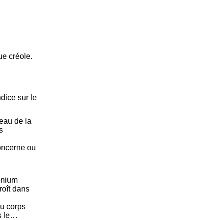
ue créole.
ice sur le
seau de la
s
concerne ou
enium
roît dans
u corps
ns le…