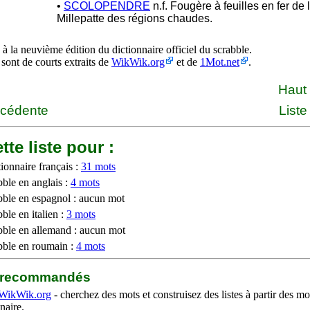
•
SCOLOPENDRE
n.f. Fougère à feuilles en fer de 
Millepatte des régions chaudes.
à la neuvième édition du dictionnaire officiel du scrabble.
 sont de courts extraits de
WikWik.org
et de
1Mot.net
.
Haut
écédente
Liste
tte liste pour :
ionnaire français :
31 mots
bble en anglais :
4 mots
bble en espagnol : aucun mot
ble en italien :
3 mots
bble en allemand : aucun mot
bble en roumain :
4 mots
b recommandés
WikWik.org
- cherchez des mots et construisez des listes à partir des mo
naire.