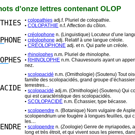
 mots d'onze lettres contenant OLOP
•
colopathies
adj.f. Pluriel de colopathie.
THIES
•
COLOPATHIE
n.f. Affection du côlon.
•
créolophone
n. (Linguistique) Locuteur d’une lang
P
HONE
•
créolophone
adj. Relatif à une langue créole.
•
CRÉOLOPHONE
adj. et n. Qui parle un créole.
•
rhinolophes
n.m. Pluriel de rhinolophe.
OP
HES
•
RHINOLOPHE
n.m. Chauvesouris ayant un append
nez.
•
scolopacidé
n.m. (Ornithologie) (Soutenu) Tout oi
famille des scolopacidés, grand groupe d’échassier
terrestres…
ACIDE
•
scolopacidé
adj.m. (Ornithologie) (Soutenu) Qui 
qui est caractéristique des scolopacidés.
•
SCOLOPACIDÉ
n.m. Échassier, type bécasse.
•
scolopendre
n. (Botanique) Nom vulgaire de Aspl
scolopendrium une fougère à longues feuilles, qui c
les…
ENDRE
•
scolopendre
n. (Zoologie) Genre de myriapodes, a
long et très étroit, et qui vivent sous les pierres, da