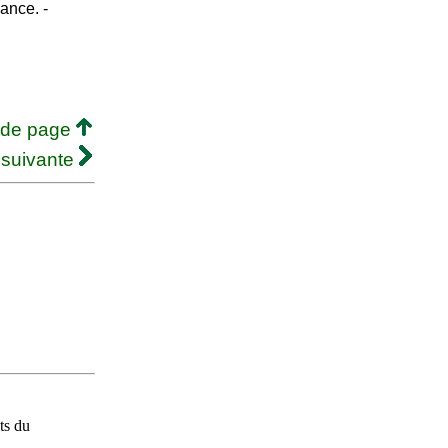
lance. -
 de page
 suivante
ts du