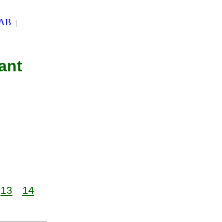
 AB
|
ant
13
14