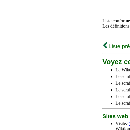
Liste conforme 
Les définitions
Liste pr
Voyez ce
Le Wikt
Le scra
Le scra
Le scrab
Le scra
Le scra
Sites we
Visitez
Wiktion