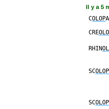
Il y a 5
C
OLOP
A
CRE
OLO
RHIN
OL
SC
OLOP
SC
OLOP