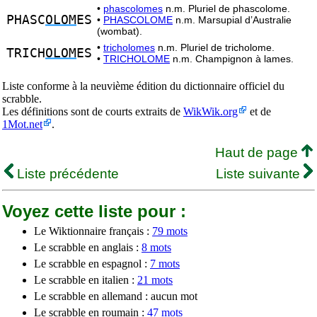
•
phascolomes
n.m. Pluriel de phascolome.
PHASC
OLOM
ES
•
PHASCOLOME
n.m. Marsupial d’Australie
(wombat).
•
tricholomes
n.m. Pluriel de tricholome.
TRICH
OLOM
ES
•
TRICHOLOME
n.m. Champignon à lames.
Liste conforme à la neuvième édition du dictionnaire officiel du
scrabble.
Les définitions sont de courts extraits de
WikWik.org
et de
1Mot.net
.
Haut de page
Liste précédente
Liste suivante
Voyez cette liste pour :
Le Wiktionnaire français :
79 mots
Le scrabble en anglais :
8 mots
Le scrabble en espagnol :
7 mots
Le scrabble en italien :
21 mots
Le scrabble en allemand : aucun mot
Le scrabble en roumain :
47 mots