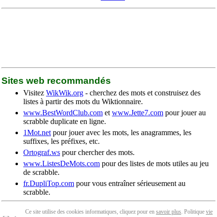
Sites web recommandés
Visitez
WikWik.org
- cherchez des mots et construisez des
listes à partir des mots du Wiktionnaire.
www.BestWordClub.com
et
www.Jette7.com
pour jouer au
scrabble duplicate en ligne.
1Mot.net
pour jouer avec les mots, les anagrammes, les
suffixes, les préfixes, etc.
Ortograf.ws
pour chercher des mots.
www.ListesDeMots.com
pour des listes de mots utiles au jeu
de scrabble.
fr.DupliTop.com
pour vous entraîner sérieusement au
scrabble.
Ce site utilise des cookies informatiques, cliquez pour en
savoir plus
. Politique
vie