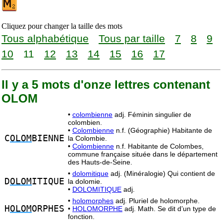
Cliquez pour changer la taille des mots
Tous alphabétique
Tous par taille
7
8
9
10
11
12
13
14
15
16
17
Il y a 5 mots d'onze lettres contenant
OLOM
•
colombienne
adj. Féminin singulier de
colombien.
•
Colombienne
n.f. (Géographie) Habitante de
C
OLOM
BIENNE
la Colombie.
•
Colombienne
n.f. Habitante de Colombes,
commune française située dans le département
des Hauts-de-Seine.
•
dolomitique
adj. (Minéralogie) Qui contient de
D
OLOM
ITIQUE
la dolomie.
•
DOLOMITIQUE
adj.
•
holomorphes
adj. Pluriel de holomorphe.
H
OLOM
ORPHES
•
HOLOMORPHE
adj. Math. Se dit d’un type de
fonction.