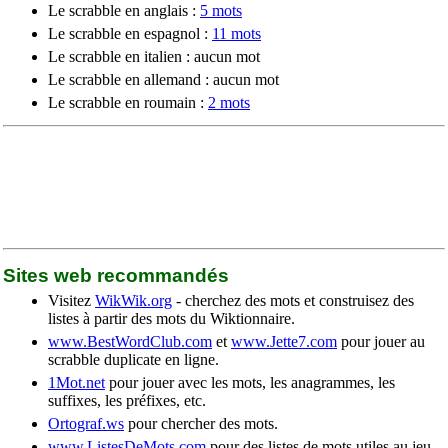
Le scrabble en anglais :
5 mots
Le scrabble en espagnol :
11 mots
Le scrabble en italien : aucun mot
Le scrabble en allemand : aucun mot
Le scrabble en roumain :
2 mots
Sites web recommandés
Visitez
WikWik.org
- cherchez des mots et construisez des
listes à partir des mots du Wiktionnaire.
www.BestWordClub.com
et
www.Jette7.com
pour jouer au
scrabble duplicate en ligne.
1Mot.net
pour jouer avec les mots, les anagrammes, les
suffixes, les préfixes, etc.
Ortograf.ws
pour chercher des mots.
www.ListesDeMots.com
pour des listes de mots utiles au jeu