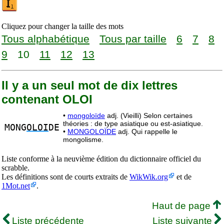
Cliquez pour changer la taille des mots
Tous alphabétique
Tous par taille
6
7
8
9
10
11
12
13
Il y a un seul mot de dix lettres
contenant OLOI
•
mongoloïde
adj. (Vieilli) Selon certaines
théories : de type asiatique ou est-asiatique.
MONG
OLOI
DE
•
MONGOLOÏDE
adj. Qui rappelle le
mongolisme.
Liste conforme à la neuvième édition du dictionnaire officiel du
scrabble.
Les définitions sont de courts extraits de
WikWik.org
et de
1Mot.net
.
Haut de page
Liste précédente
Liste suivante