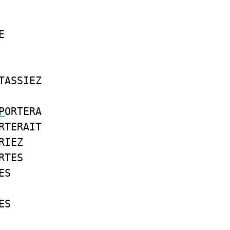
E
TASSIEZ
P
ORTERA
RTERAIT
RIEZ
RTES
ES
ES