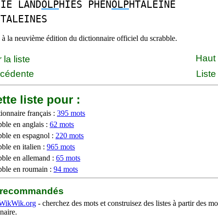
HIE LAND
OLP
HIES PHEN
OLP
HTALEINE
HTALEINES
à la neuvième édition du dictionnaire officiel du scrabble.
Haut
la liste
écédente
Liste
tte liste pour :
ionnaire français :
395 mots
bble en anglais :
62 mots
bble en espagnol :
220 mots
ble en italien :
965 mots
bble en allemand :
65 mots
bble en roumain :
94 mots
b recommandés
WikWik.org
- cherchez des mots et construisez des listes à partir des mo
naire.