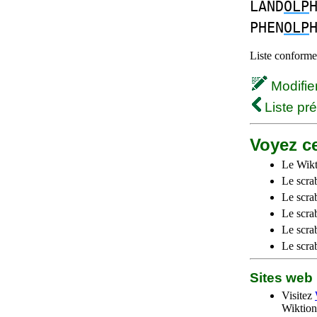
LAND
OLP
PHEN
OLP
Liste conforme 
Modifier 
Liste pr
Voyez ce
Le Wikt
Le scra
Le scra
Le scrab
Le scra
Le scra
Sites we
Visitez
Wiktion