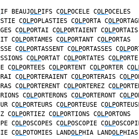
P
IF BEAUJ
OLP
IFS C
OLP
OCELE C
OLP
OCELES
ASTIE C
OLP
OPLASTIES C
OLP
ORTA C
OLP
ORTAG
AGES C
OLP
ORTAI C
OLP
ORTAIENT C
OLP
ORTAIS
AIT C
OLP
ORTAMES C
OLP
ORTANT C
OLP
ORTAS
ASSE C
OLP
ORTASSENT C
OLP
ORTASSES C
OLP
OR
ASSIONS C
OLP
ORTAT C
OLP
ORTATES C
OLP
ORTE
EE C
OLP
ORTEES C
OLP
ORTENT C
OLP
ORTER C
OL
ERAI C
OLP
ORTERAIENT C
OLP
ORTERAIS C
OLP
O
ERAS C
OLP
ORTERENT C
OLP
ORTEREZ C
OLP
ORTE
ERIONS C
OLP
ORTERONS C
OLP
ORTERONT C
OLP
O
EUR C
OLP
ORTEURS C
OLP
ORTEUSE C
OLP
ORTEUS
EZ C
OLP
ORTIEZ C
OLP
ORTIONS C
OLP
ORTONS
OPE C
OLP
OSCOPES C
OLP
OSCOPIE C
OLP
OSCOPI
MIE C
OLP
OTOMIES LAND
OLP
HIA LAND
OLP
HIAS