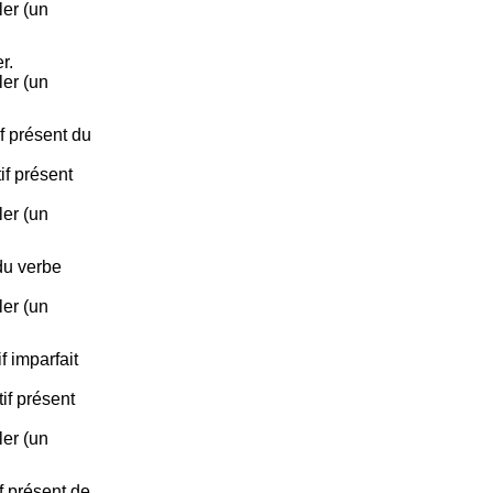
ler (un
r.
ler (un
if présent du
if présent
ler (un
du verbe
ler (un
f imparfait
if présent
ler (un
f présent de