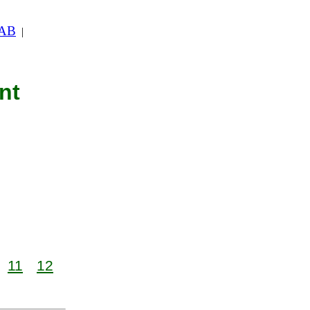
 AB
|
nt
11
12