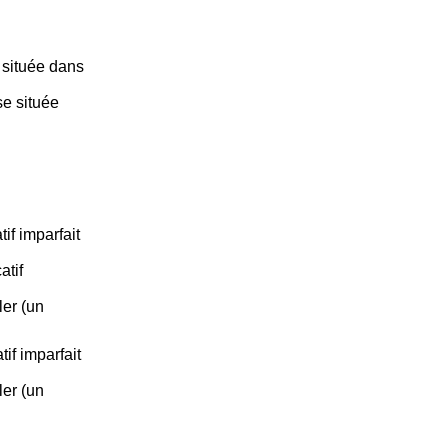
 située dans
e située
if imparfait
atif
ler (un
if imparfait
ler (un