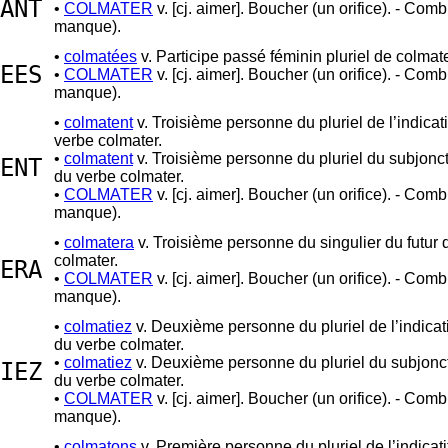
ANT
•
COLMATER
v. [cj. aimer]. Boucher (un orifice). - Comb
manque).
•
colmatées
v. Participe passé féminin pluriel de colmate
EES
•
COLMATER
v. [cj. aimer]. Boucher (un orifice). - Comb
manque).
•
colmatent
v. Troisième personne du pluriel de l’indicat
verbe colmater.
•
colmatent
v. Troisième personne du pluriel du subjonct
ENT
du verbe colmater.
•
COLMATER
v. [cj. aimer]. Boucher (un orifice). - Comb
manque).
•
colmatera
v. Troisième personne du singulier du futur 
colmater.
ERA
•
COLMATER
v. [cj. aimer]. Boucher (un orifice). - Comb
manque).
•
colmatiez
v. Deuxième personne du pluriel de l’indicati
du verbe colmater.
•
colmatiez
v. Deuxième personne du pluriel du subjonct
IEZ
du verbe colmater.
•
COLMATER
v. [cj. aimer]. Boucher (un orifice). - Comb
manque).
•
colmatons
v. Première personne du pluriel de l’indicati