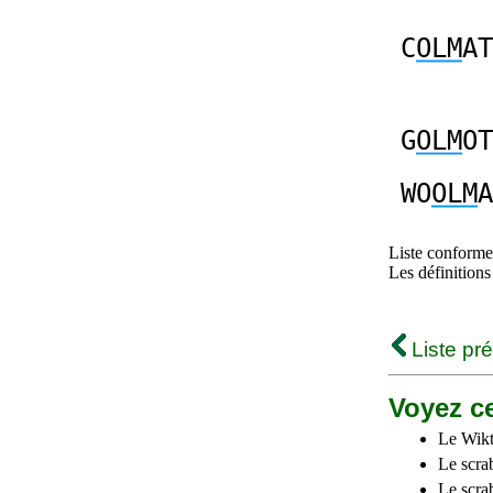
C
OLM
AT
G
OLM
OT
WO
OLM
A
Liste conforme 
Les définitions
Liste pr
Voyez ce
Le Wikt
Le scra
Le scra