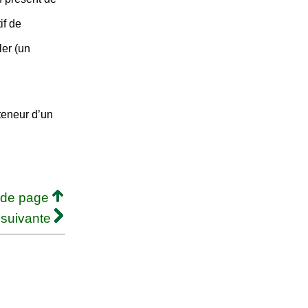
if de
ler (un
teneur d’un
 de page
 suivante