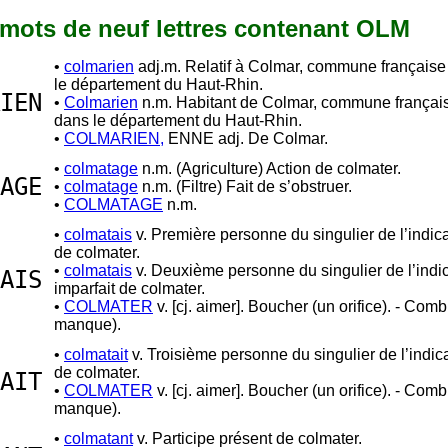
2 mots de neuf lettres contenant OLM
•
colmarien
adj.m. Relatif à Colmar, commune française
le département du Haut-Rhin.
IEN
•
Colmarien
n.m. Habitant de Colmar, commune français
dans le département du Haut-Rhin.
•
COLMARIEN,
ENNE adj. De Colmar.
•
colmatage
n.m. (Agriculture) Action de colmater.
AGE
•
colmatage
n.m. (Filtre) Fait de s’obstruer.
•
COLMATAGE
n.m.
•
colmatais
v. Première personne du singulier de l’indicat
de colmater.
•
colmatais
v. Deuxième personne du singulier de l’indic
AIS
imparfait de colmater.
•
COLMATER
v. [cj. aimer]. Boucher (un orifice). - Comb
manque).
•
colmatait
v. Troisième personne du singulier de l’indicat
de colmater.
AIT
•
COLMATER
v. [cj. aimer]. Boucher (un orifice). - Comb
manque).
•
colmatant
v. Participe présent de colmater.