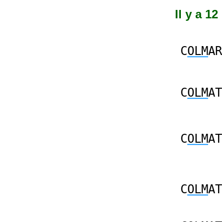
Il y a 1
C
OLM
AR
C
OLM
AT
C
OLM
AT
C
OLM
AT