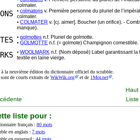
colmater.
•
colmatons
v. Première personne du pluriel de l’impérat
ONS
colmater.
•
COLMATER
v. [cj. aimer]. Boucher (un orifice). - Comb
manque).
•
golmottes
n.f. Pluriel de golmotte.
TES
•
GOLMOTTE
n.f. (= golmote) Champignon comestible.
•
WOOLMARK
n.f. (Nom déposé) Label garantissant la 
RKS
textile en laine vierge.
à la neuvième édition du dictionnaire officiel du scrabble.
 sont de courts extraits de
WikWik.org
et de
1Mot.net
.
Haut
écédente
Liste
tte liste pour :
ionnaire français :
80 mots
bble en anglais :
7 mots
bble en espagnol :
44 mots