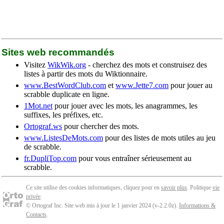
Sites web recommandés
Visitez
WikWik.org
- cherchez des mots et construisez des
listes à partir des mots du Wiktionnaire.
www.BestWordClub.com
et
www.Jette7.com
pour jouer au
scrabble duplicate en ligne.
1Mot.net
pour jouer avec les mots, les anagrammes, les
suffixes, les préfixes, etc.
Ortograf.ws
pour chercher des mots.
www.ListesDeMots.com
pour des listes de mots utiles au jeu
de scrabble.
fr.DupliTop.com
pour vous entraîner sérieusement au
scrabble.
Ce site utilise des cookies informatiques, cliquez pour en
savoir plus
. Politique
vie
privée
.
© Ortograf Inc. Site web mis à jour le 1 janvier 2024 (v-2.2.0
z
).
Informations &
Contacts
.