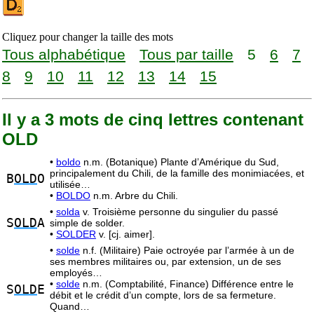
Cliquez pour changer la taille des mots
Tous alphabétique
Tous par taille
5
6
7
8
9
10
11
12
13
14
15
Il y a 3 mots de cinq lettres contenant
OLD
•
boldo
n.m. (Botanique) Plante d’Amérique du Sud,
principalement du Chili, de la famille des monimiacées, et
B
OLD
O
utilisée…
•
BOLDO
n.m. Arbre du Chili.
•
solda
v. Troisième personne du singulier du passé
S
OLD
A
simple de solder.
•
SOLDER
v. [cj. aimer].
•
solde
n.f. (Militaire) Paie octroyée par l’armée à un de
ses membres militaires ou, par extension, un de ses
employés…
•
solde
n.m. (Comptabilité, Finance) Différence entre le
S
OLD
E
débit et le crédit d’un compte, lors de sa fermeture.
Quand…