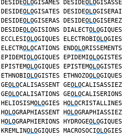
DESIDE
OLO
GISAMES DESIDE
OLO
GISASSE
DESIDE
OLO
GISATES DESIDE
OLO
GISERAI
DESIDE
OLO
GISERAS DESIDE
OLO
GISEREZ
DESIDE
OLO
GISIONS DIALECT
OLO
GIQUES
ECCLESI
OLO
GIQUES ELECTROBI
OLO
GIES
ELECTR
OLO
CATIONS END
OLO
RISSEMENTS
EPIDEMI
OLO
GIQUES EPIDEMI
OLO
GISTES
EPISTEM
OLO
GIQUES EPISTEM
OLO
GISTES
ETHNOBI
OLO
GISTES ETHNOZO
OLO
GIQUES
GE
OLO
CALISASSENT GE
OLO
CALISASSIEZ
GE
OLO
CALISATIONS GE
OLO
CALISERIONS
HELIOSISM
OLO
GIES H
OLO
CRISTALLINES
H
OLO
GRAPHIASSENT H
OLO
GRAPHIASSIEZ
H
OLO
GRAPHIERIONS HYDROGE
OLO
GIQUES
KREMLIN
OLO
GIQUES MACROSOCI
OLO
GIES