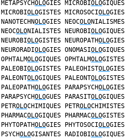
METAPSYCH
OLO
GIES MICROBI
OLO
GIQUES
MICROBI
OLO
GISTES MICROSOCI
OLO
GIES
NANOTECHN
OLO
GIES NEOC
OLO
NIALISMES
NEOC
OLO
NIALISTES NEUROBI
OLO
GIQUES
NEUROBI
OLO
GISTES NEUROPATH
OLO
GIES
NEURORADI
OLO
GIES ONOMASI
OLO
GIQUES
OPHTALM
OLO
GIQUES OPHTALM
OLO
GISTES
PALEOBI
OLO
GISTES PALEOHIST
OLO
GIES
PALEONT
OLO
GIQUES PALEONT
OLO
GISTES
PALEOPATH
OLO
GIES PARAPSYCH
OLO
GIES
PARAPSYCH
OLO
GUES PARASIT
OLO
GIQUES
PETR
OLO
CHIMIQUES PETR
OLO
CHIMISTES
PHARMAC
OLO
GIQUES PHARMAC
OLO
GISTES
PHYTOPATH
OLO
GIES PHYTOSOCI
OLO
GIES
PSYCH
OLO
GISANTES RADIOBI
OLO
GIQUES