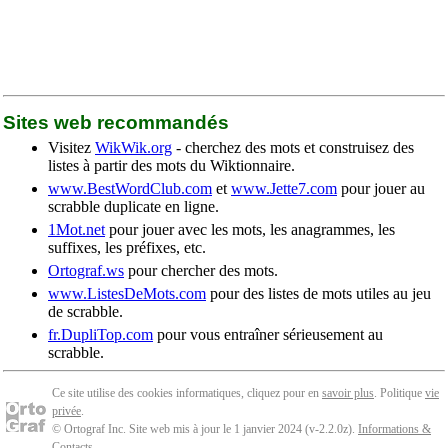
Sites web recommandés
Visitez
WikWik.org
- cherchez des mots et construisez des
listes à partir des mots du Wiktionnaire.
www.BestWordClub.com
et
www.Jette7.com
pour jouer au
scrabble duplicate en ligne.
1Mot.net
pour jouer avec les mots, les anagrammes, les
suffixes, les préfixes, etc.
Ortograf.ws
pour chercher des mots.
www.ListesDeMots.com
pour des listes de mots utiles au jeu
de scrabble.
fr.DupliTop.com
pour vous entraîner sérieusement au
scrabble.
Ce site utilise des cookies informatiques, cliquez pour en
savoir plus
. Politique
vie
privée
.
© Ortograf Inc. Site web mis à jour le 1 janvier 2024 (v-2.2.0
z
).
Informations &
Contacts
.