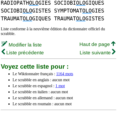
RADIOPATH
OLO
GIES SOCIOBI
OLO
GIQUES
SOCIOBI
OLO
GISTES SYMPTOMAT
OLO
GIES
TRAUMAT
OLO
GIQUES TRAUMAT
OLO
GISTES
Liste conforme à la neuvième édition du dictionnaire officiel du
scrabble.
Haut de page
Modifier la liste
Liste précédente
Liste suivante
Voyez cette liste pour :
Le Wiktionnaire français :
1164 mots
Le scrabble en anglais : aucun mot
Le scrabble en espagnol :
1 mot
Le scrabble en italien : aucun mot
Le scrabble en allemand : aucun mot
Le scrabble en roumain : aucun mot