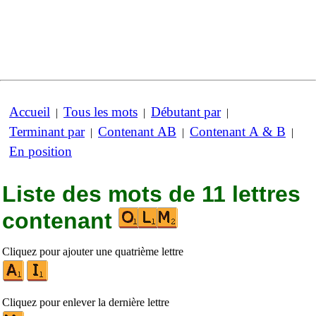
Accueil
Tous les mots
Débutant par
|
|
|
Terminant par
Contenant AB
Contenant A & B
|
|
|
En position
Liste des mots de 11 lettres
contenant
Cliquez pour ajouter une quatrième lettre
Cliquez pour enlever la dernière lettre