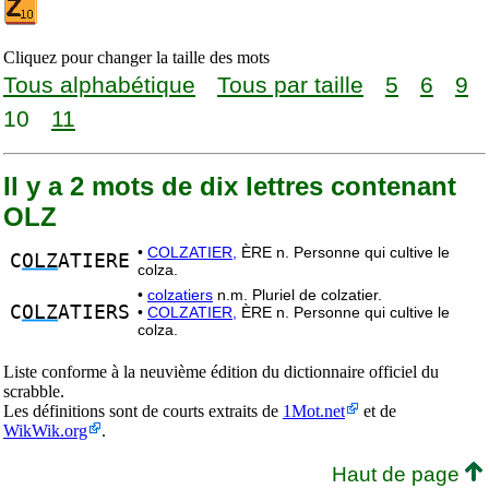
Cliquez pour changer la taille des mots
Tous alphabétique
Tous par taille
5
6
9
10
11
Il y a 2 mots de dix lettres contenant
OLZ
•
COLZATIER,
ÈRE n. Personne qui cultive le
C
OLZ
ATIERE
colza.
•
colzatiers
n.m. Pluriel de colzatier.
C
OLZ
ATIERS
•
COLZATIER,
ÈRE n. Personne qui cultive le
colza.
Liste conforme à la neuvième édition du dictionnaire officiel du
scrabble.
Les définitions sont de courts extraits de
1Mot.net
et de
WikWik.org
.
Haut de page