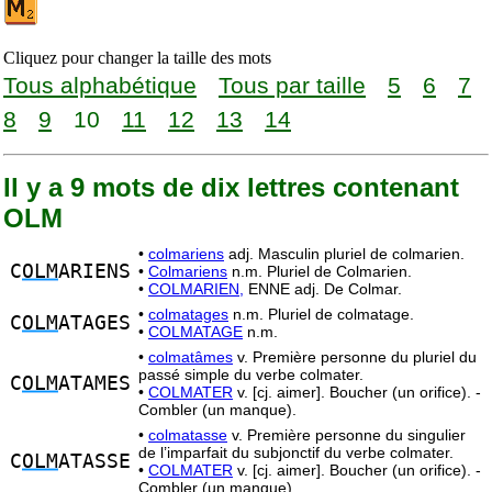
Cliquez pour changer la taille des mots
Tous alphabétique
Tous par taille
5
6
7
8
9
10
11
12
13
14
Il y a 9 mots de dix lettres contenant
OLM
•
colmariens
adj. Masculin pluriel de colmarien.
C
OLM
ARIENS
•
Colmariens
n.m. Pluriel de Colmarien.
•
COLMARIEN,
ENNE adj. De Colmar.
•
colmatages
n.m. Pluriel de colmatage.
C
OLM
ATAGES
•
COLMATAGE
n.m.
•
colmatâmes
v. Première personne du pluriel du
passé simple du verbe colmater.
C
OLM
ATAMES
•
COLMATER
v. [cj. aimer]. Boucher (un orifice). -
Combler (un manque).
•
colmatasse
v. Première personne du singulier
de l’imparfait du subjonctif du verbe colmater.
C
OLM
ATASSE
•
COLMATER
v. [cj. aimer]. Boucher (un orifice). -
Combler (un manque).