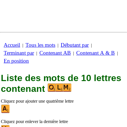
Accueil
Tous les mots
Débutant par
|
|
|
Terminant par
Contenant AB
Contenant A & B
|
|
|
En position
Liste des mots de 10 lettres
contenant
Cliquez pour ajouter une quatrième lettre
Cliquez pour enlever la dernière lettre