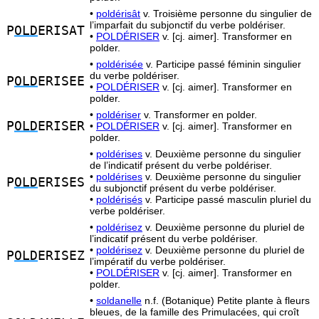
•
poldérisât
v. Troisième personne du singulier de
l’imparfait du subjonctif du verbe poldériser.
P
OLD
ERISAT
•
POLDÉRISER
v. [cj. aimer]. Transformer en
polder.
•
poldérisée
v. Participe passé féminin singulier
du verbe poldériser.
P
OLD
ERISEE
•
POLDÉRISER
v. [cj. aimer]. Transformer en
polder.
•
poldériser
v. Transformer en polder.
P
OLD
ERISER
•
POLDÉRISER
v. [cj. aimer]. Transformer en
polder.
•
poldérises
v. Deuxième personne du singulier
de l’indicatif présent du verbe poldériser.
•
poldérises
v. Deuxième personne du singulier
P
OLD
ERISES
du subjonctif présent du verbe poldériser.
•
poldérisés
v. Participe passé masculin pluriel du
verbe poldériser.
•
poldérisez
v. Deuxième personne du pluriel de
l’indicatif présent du verbe poldériser.
•
poldérisez
v. Deuxième personne du pluriel de
P
OLD
ERISEZ
l’impératif du verbe poldériser.
•
POLDÉRISER
v. [cj. aimer]. Transformer en
polder.
•
soldanelle
n.f. (Botanique) Petite plante à fleurs
bleues, de la famille des Primulacées, qui croît