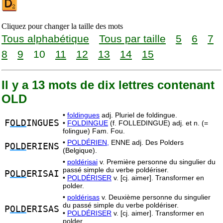
Cliquez pour changer la taille des mots
Tous alphabétique
Tous par taille
5
6
7
8
9
10
11
12
13
14
15
Il y a 13 mots de dix lettres contenant
OLD
•
foldingues
adj. Pluriel de foldingue.
F
OLD
INGUES
•
FOLDINGUE
(f. FOLLEDINGUE) adj. et n. (=
folingue) Fam. Fou.
•
POLDÉRIEN,
ENNE adj. Des Polders
P
OLD
ERIENS
(Belgique).
•
poldérisai
v. Première personne du singulier du
passé simple du verbe poldériser.
P
OLD
ERISAI
•
POLDÉRISER
v. [cj. aimer]. Transformer en
polder.
•
poldérisas
v. Deuxième personne du singulier
du passé simple du verbe poldériser.
P
OLD
ERISAS
•
POLDÉRISER
v. [cj. aimer]. Transformer en
polder.