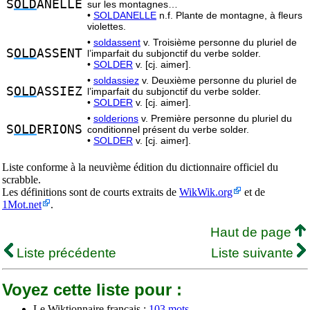
S
OLD
ANELLE
sur les montagnes…
•
SOLDANELLE
n.f. Plante de montagne, à fleurs
violettes.
•
soldassent
v. Troisième personne du pluriel de
S
OLD
ASSENT
l’imparfait du subjonctif du verbe solder.
•
SOLDER
v. [cj. aimer].
•
soldassiez
v. Deuxième personne du pluriel de
S
OLD
ASSIEZ
l’imparfait du subjonctif du verbe solder.
•
SOLDER
v. [cj. aimer].
•
solderions
v. Première personne du pluriel du
S
OLD
ERIONS
conditionnel présent du verbe solder.
•
SOLDER
v. [cj. aimer].
Liste conforme à la neuvième édition du dictionnaire officiel du
scrabble.
Les définitions sont de courts extraits de
WikWik.org
et de
1Mot.net
.
Haut de page
Liste précédente
Liste suivante
Voyez cette liste pour :
Le Wiktionnaire français :
103 mots