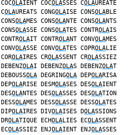
COC
OLA
IENT COC
OLA
SSES C
OLA
UREATE
C
OLA
UREATS CONG
OLA
ISE CONS
OLA
BLE
CONS
OLA
MES CONS
OLA
NTE CONS
OLA
NTS
CONS
OLA
SSE CONS
OLA
TES CONTR
OLA
IS
CONTR
OLA
IT CONTR
OLA
NT CONV
OLA
MES
CONV
OLA
SSE CONV
OLA
TES COPR
OLA
LIE
COR
OLA
IRES CR
OLA
SSENT CR
OLA
SSIEZ
DEBENZ
OLA
I DEBENZ
OLA
S DEBENZ
OLA
T
DEBOUSS
OLA
DEGRING
OLA
DEP
OLA
RISA
DEP
OLA
RISE DESM
OLA
SES DES
OLA
IENT
DES
OLA
NTES DES
OLA
SSES DES
OLA
TION
DESS
OLA
MES DESS
OLA
SSE DESS
OLA
TES
DIP
OLA
IRES DIV
OLA
ISES D
OLA
SSIONS
DR
OLA
TIQUE ECH
OLA
LIES EC
OLA
SSENT
EC
OLA
SSIEZ ENJ
OLA
IENT ENJ
OLA
SSES