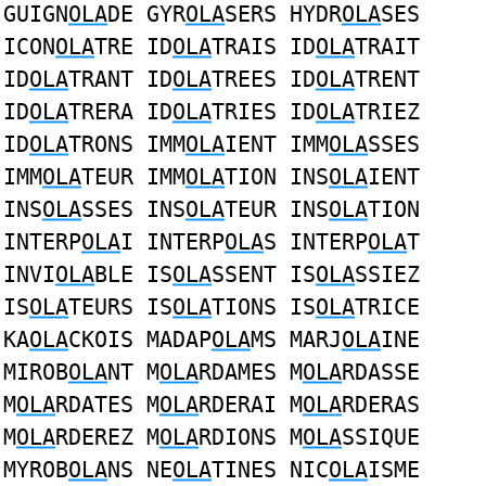
GUIGN
OLA
DE GYR
OLA
SERS HYDR
OLA
SES
ICON
OLA
TRE ID
OLA
TRAIS ID
OLA
TRAIT
ID
OLA
TRANT ID
OLA
TREES ID
OLA
TRENT
ID
OLA
TRERA ID
OLA
TRIES ID
OLA
TRIEZ
ID
OLA
TRONS IMM
OLA
IENT IMM
OLA
SSES
IMM
OLA
TEUR IMM
OLA
TION INS
OLA
IENT
INS
OLA
SSES INS
OLA
TEUR INS
OLA
TION
INTERP
OLA
I INTERP
OLA
S INTERP
OLA
T
INVI
OLA
BLE IS
OLA
SSENT IS
OLA
SSIEZ
IS
OLA
TEURS IS
OLA
TIONS IS
OLA
TRICE
KA
OLA
CKOIS MADAP
OLA
MS MARJ
OLA
INE
MIROB
OLA
NT M
OLA
RDAMES M
OLA
RDASSE
M
OLA
RDATES M
OLA
RDERAI M
OLA
RDERAS
M
OLA
RDEREZ M
OLA
RDIONS M
OLA
SSIQUE
MYROB
OLA
NS NE
OLA
TINES NIC
OLA
ISME