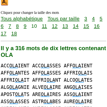
Cliquez pour changer la taille des mots
Tous alphabétique
Tous par taille
3
4
5
6
7
8
9
10
11
12
13
14
15
16
17
18
Il y a 316 mots de dix lettres contenant
OLA
ACC
OLA
IENT ACC
OLA
SSES AFF
OLA
IENT
AFF
OLA
NTES AFF
OLA
SSES AFFRI
OLA
IS
AFFRI
OLA
IT AFFRI
OLA
NT ALCO
OLA
TES
ALG
OLA
GNIE ALVE
OLA
IRE ANG
OLA
ISES
APOST
OLA
TS ARE
OLA
IRES ASS
OLA
IENT
ASS
OLA
SSES ASTR
OLA
BES AURE
OLA
IRE