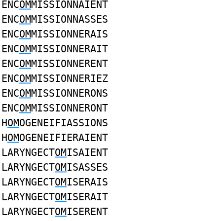
ENC
OM
MISSIONNAIENT
ENC
OM
MISSIONNASSES
ENC
OM
MISSIONNERAIS
ENC
OM
MISSIONNERAIT
ENC
OM
MISSIONNERENT
ENC
OM
MISSIONNERIEZ
ENC
OM
MISSIONNERONS
ENC
OM
MISSIONNERONT
H
OM
OGENEIFIASSIONS
H
OM
OGENEIFIERAIENT
LARYNGECT
OM
ISAIENT
LARYNGECT
OM
ISASSES
LARYNGECT
OM
ISERAIS
LARYNGECT
OM
ISERAIT
LARYNGECT
OM
ISERENT