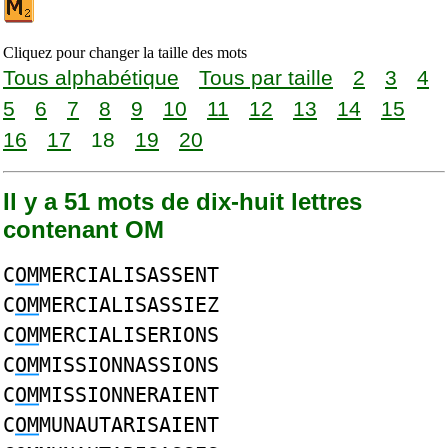
Cliquez pour changer la taille des mots
Tous alphabétique
Tous par taille
2
3
4
5
6
7
8
9
10
11
12
13
14
15
16
17
18
19
20
Il y a 51 mots de dix-huit lettres
contenant OM
C
OM
MERCIALISASSENT
C
OM
MERCIALISASSIEZ
C
OM
MERCIALISERIONS
C
OM
MISSIONNASSIONS
C
OM
MISSIONNERAIENT
C
OM
MUNAUTARISAIENT