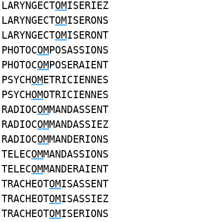
LARYNGECT
OM
ISERIEZ
LARYNGECT
OM
ISERONS
LARYNGECT
OM
ISERONT
PHOTOC
OM
POSASSIONS
PHOTOC
OM
POSERAIENT
PSYCH
OM
ETRICIENNES
PSYCH
OM
OTRICIENNES
RADIOC
OM
MANDASSENT
RADIOC
OM
MANDASSIEZ
RADIOC
OM
MANDERIONS
TELEC
OM
MANDASSIONS
TELEC
OM
MANDERAIENT
TRACHEOT
OM
ISASSENT
TRACHEOT
OM
ISASSIEZ
TRACHEOT
OM
ISERIONS