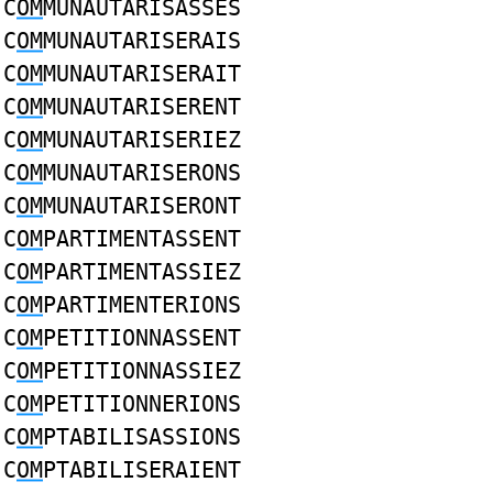
C
OM
MUNAUTARISASSES
C
OM
MUNAUTARISERAIS
C
OM
MUNAUTARISERAIT
C
OM
MUNAUTARISERENT
C
OM
MUNAUTARISERIEZ
C
OM
MUNAUTARISERONS
C
OM
MUNAUTARISERONT
C
OM
PARTIMENTASSENT
C
OM
PARTIMENTASSIEZ
C
OM
PARTIMENTERIONS
C
OM
PETITIONNASSENT
C
OM
PETITIONNASSIEZ
C
OM
PETITIONNERIONS
C
OM
PTABILISASSIONS
C
OM
PTABILISERAIENT