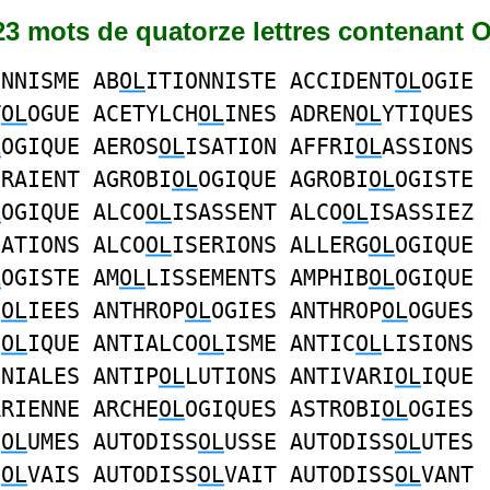
023 mots de quatorze lettres contenant 
ONNISME AB
OL
ITIONNISTE ACCIDENT
OL
OGIE
T
OL
OGUE ACETYLCH
OL
INES ADREN
OL
YTIQUES
L
OGIQUE AEROS
OL
ISATION AFFRI
OL
ASSIONS
ERAIENT AGROBI
OL
OGIQUE AGROBI
OL
OGISTE
L
OGIQUE ALCO
OL
ISASSENT ALCO
OL
ISASSIEZ
SATIONS ALCO
OL
ISERIONS ALLERG
OL
OGIQUE
L
OGISTE AM
OL
LISSEMENTS AMPHIB
OL
OGIQUE
F
OL
IEES ANTHROP
OL
OGIES ANTHROP
OL
OGUES
O
OL
IQUE ANTIALCO
OL
ISME ANTIC
OL
LISIONS
ONIALES ANTIP
OL
LUTIONS ANTIVARI
OL
IQUE
ARIENNE ARCHE
OL
OGIQUES ASTROBI
OL
OGIES
S
OL
UMES AUTODISS
OL
USSE AUTODISS
OL
UTES
S
OL
VAIS AUTODISS
OL
VAIT AUTODISS
OL
VANT