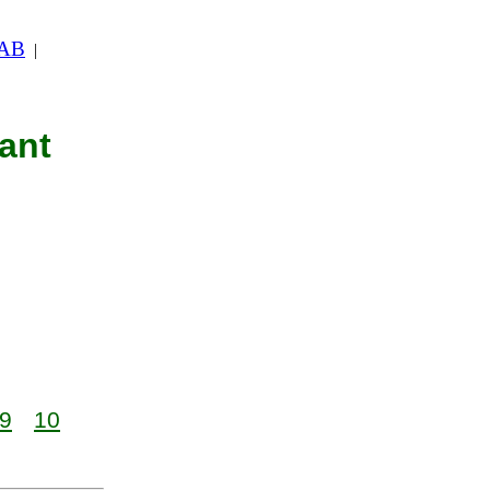
 AB
|
nant
9
10