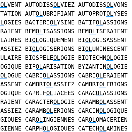
S
OL
VENT AUTODISS
OL
VIEZ AUTODISS
OL
VONS
ITATION AUT
OL
UBRIFIANT AUTOPROT
OL
YSES
OL
OGIES BACTERI
OL
YSINE BATIF
OL
ASSIONS
ERAIENT BEM
OL
ISASSIONS BEM
OL
ISERAIENT
ULAIRES BI
OL
OGIQUEMENT BI
OL
OGISASSENT
SASSIEZ BI
OL
OGISERIONS BI
OL
UMINESCENT
CULAIRE BIOSPELE
OL
OGIE BIOTECHN
OL
OGIE
L
OGIQUE BIP
OL
ARISATION BYZANTIN
OL
OGIE
N
OL
OGUE CABRI
OL
ASSIONS CABRI
OL
ERAIENT
L
ASSENT CAMBRI
OL
ASSIEZ CAMBRI
OL
ERIONS
L
OGIQUE CAPRIF
OL
IACEES CARAC
OL
ASSIONS
ERAIENT CARACTER
OL
OGIE CARAMB
OL
ASSENT
L
ASSIEZ CARAMB
OL
ERIONS CARCIN
OL
OGIQUE
OGIQUES CAR
OL
INGIENNES CAR
OL
OMACERIEN
EGIENNE CARPH
OL
OGIQUES CATECH
OL
AMINES