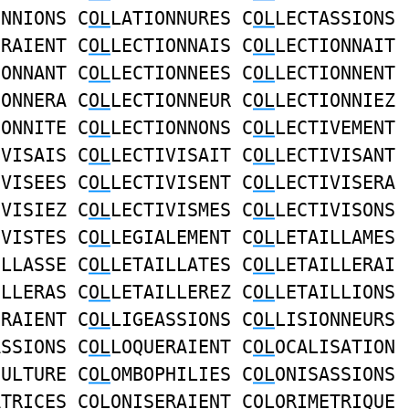
ONNIONS C
OL
LATIONNURES C
OL
LECTASSIONS
ERAIENT C
OL
LECTIONNAIS C
OL
LECTIONNAIT
IONNANT C
OL
LECTIONNEES C
OL
LECTIONNENT
IONNERA C
OL
LECTIONNEUR C
OL
LECTIONNIEZ
IONNITE C
OL
LECTIONNONS C
OL
LECTIVEMENT
IVISAIS C
OL
LECTIVISAIT C
OL
LECTIVISANT
IVISEES C
OL
LECTIVISENT C
OL
LECTIVISERA
IVISIEZ C
OL
LECTIVISMES C
OL
LECTIVISONS
IVISTES C
OL
LEGIALEMENT C
OL
LETAILLAMES
ILLASSE C
OL
LETAILLATES C
OL
LETAILLERAI
ILLERAS C
OL
LETAILLEREZ C
OL
LETAILLIONS
ERAIENT C
OL
LIGEASSIONS C
OL
LISIONNEURS
ASSIONS C
OL
LOQUERAIENT C
OL
OCALISATION
CULTURE C
OL
OMBOPHILIES C
OL
ONISASSIONS
ATRICES C
OL
ONISERAIENT C
OL
ORIMETRIQUE