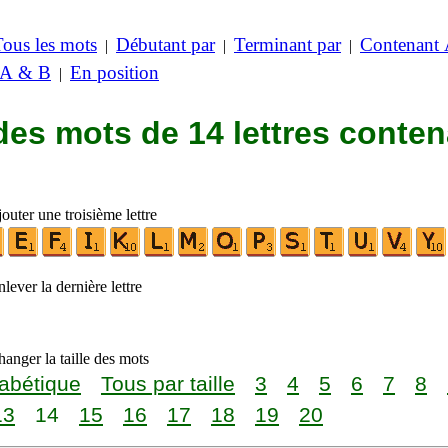
Tous les mots
Débutant par
Terminant par
Contenant
|
|
|
 A & B
En position
|
des mots de 14 lettres conte
outer une troisième lettre
lever la dernière lettre
anger la taille des mots
abétique
Tous par taille
3
4
5
6
7
8
13
14
15
16
17
18
19
20