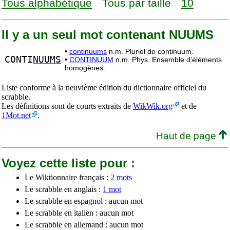
Tous alphabétique
Tous par taille
10
Il y a un seul mot contenant NUUMS
•
continuums
n.m. Pluriel de continuum.
CONTI
NUUMS
•
CONTINUUM
n.m. Phys. Ensemble d’éléments
homogènes.
Liste conforme à la neuvième édition du dictionnaire officiel du
scrabble.
Les définitions sont de courts extraits de
WikWik.org
et de
1Mot.net
.
Haut de page
Voyez cette liste pour :
Le Wiktionnaire français :
2 mots
Le scrabble en anglais :
1 mot
Le scrabble en espagnol : aucun mot
Le scrabble en italien : aucun mot
Le scrabble en allemand : aucun mot