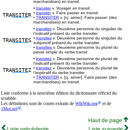
marchandises) en transit.
•
transiter
v. Voyager en transit.
•
transiter
v. Faire passer en transit.
TRA
NSITE
R
•
TRANSITER
v. [cj. aimer]. Faire passer (des
marchandises) en transit.
•
transites
v. Deuxième personne du singulier de
l’indicatif présent du verbe transiter.
•
transites
v. Deuxième personne du singulier du
TRA
NSITE
S
subjonctif présent du verbe transiter.
•
transîtes
v. Deuxième personne du pluriel du
passé simple du verbe transir.
•
transitez
v. Deuxième personne du pluriel de
l’indicatif présent du verbe transiter.
•
transitez
v. Deuxième personne du pluriel de
TRA
NSITE
Z
l’impératif du verbe transiter.
•
TRANSITER
v. [cj. aimer]. Faire passer (des
marchandises) en transit.
Liste conforme à la neuvième édition du dictionnaire officiel du
scrabble.
Les définitions sont de courts extraits de
WikWik.org
et de
1Mot.net
.
Haut de page
Liste précédente
Liste suivante