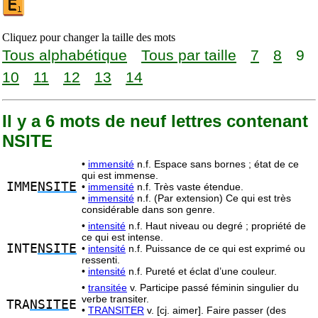
Cliquez pour changer la taille des mots
Tous alphabétique
Tous par taille
7
8
9
10
11
12
13
14
Il y a 6 mots de neuf lettres contenant
NSITE
•
immensité
n.f. Espace sans bornes ; état de ce
qui est immense.
IMME
NSITE
•
immensité
n.f. Très vaste étendue.
•
immensité
n.f. (Par extension) Ce qui est très
considérable dans son genre.
•
intensité
n.f. Haut niveau ou degré ; propriété de
ce qui est intense.
INTE
NSITE
•
intensité
n.f. Puissance de ce qui est exprimé ou
ressenti.
•
intensité
n.f. Pureté et éclat d’une couleur.
•
transitée
v. Participe passé féminin singulier du
verbe transiter.
TRA
NSITE
E
•
TRANSITER
v. [cj. aimer]. Faire passer (des