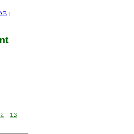
 AB
|
nt
12
13