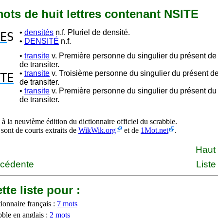
 mots de huit lettres contenant NSITE
•
densités
n.f. Pluriel de densité.
E
S
•
DENSITÉ
n.f.
•
transite
v. Première personne du singulier du présent de l
de transiter.
•
transite
v. Troisième personne du singulier du présent de l
TE
de transiter.
•
transite
v. Première personne du singulier du présent du 
de transiter.
à la neuvième édition du dictionnaire officiel du scrabble.
 sont de courts extraits de
WikWik.org
et de
1Mot.net
.
Haut
écédente
Liste
tte liste pour :
ionnaire français :
7 mots
bble en anglais :
2 mots