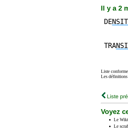
Il y a 2
DE
NSIT
TRA
NSI
Liste conforme 
Les définitions
Liste pr
Voyez ce
Le Wikt
Le scra