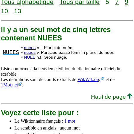
Tous alphabétique
Tous par taille
5
7
9
10
13
Il y a un seul mot de cinq lettres
contenant NUEES
•
nuées
n.f. Pluriel de nuée.
NUEES
•
nuées
v. Participe passé féminin pluriel de nuer.
•
NUÉE
n.f. Gros nuage.
Liste conforme à la neuvième édition du dictionnaire officiel du
scrabble.
Les définitions sont de courts extraits de
WikWik.org
et de
1Mot.net
.
Haut de page
Voyez cette liste pour :
Le Wiktionnaire français :
1 mot
Le scrabble en anglais : aucun mot