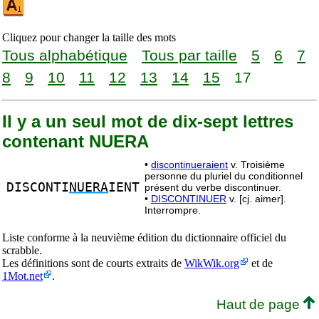
Cliquez pour changer la taille des mots
Tous alphabétique
Tous par taille
5
6
7
8
9
10
11
12
13
14
15
17
Il y a un seul mot de dix-sept lettres
contenant NUERA
•
discontinueraient
v. Troisième
personne du pluriel du conditionnel
DISCONTI
NUERA
IENT
présent du verbe discontinuer.
•
DISCONTINUER
v. [cj. aimer].
Interrompre.
Liste conforme à la neuvième édition du dictionnaire officiel du
scrabble.
Les définitions sont de courts extraits de
WikWik.org
et de
1Mot.net
.
Haut de page