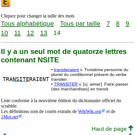
Cliquez pour changer la taille des mots
Tous alphabétique
Tous par taille
7
8
9
10
11
12
13
14
Il y a un seul mot de quatorze lettres
contenant NSITE
•
transiteraient
v. Troisième personne du
pluriel du conditionnel présent du verbe
TRA
NSITE
RAIENT
transiter.
•
TRANSITER
v. [cj. aimer]. Faire passer
(des marchandises) en transit.
Liste conforme à la neuvième édition du dictionnaire officiel du
scrabble.
Les définitions sont de courts extraits de
WikWik.org
et de
1Mot.net
.
Haut de page